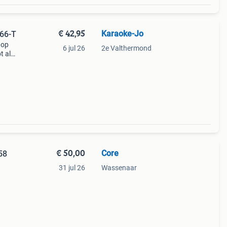
€ 42,95
Karaoke-Jo
66-T
 op
6 jul 26
2e Valthermond
t als
€ 50,00
Core
58
31 jul 26
Wassenaar
 werkt