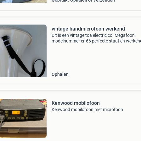
Gebruikt
Ophalen of Verzenden
vintage handmicrofoon werkend
Dit is een vintage toa electric co. Megafoon,
modelnummer er-66 perfecte staat en werken
staat nieuwe batterijen erbij 6 stuks uitgerust
een afneembare handmicrofoon (ptt-microfo
met spiraals
Ophalen
Kenwood mobilofoon
Kenwood mobilofoon met microfoon