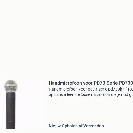
Handmicrofoon voor PD73-Serie PD73
Handmicrofoon voor pd73-serie pd730hh (137t
op dit is alleen de losse microfoon die je nodig
als die van jou defect is een betrouwbare dra
uhf-microfoon met een uitstekende geluidskw
Nieuw
Ophalen of Verzenden