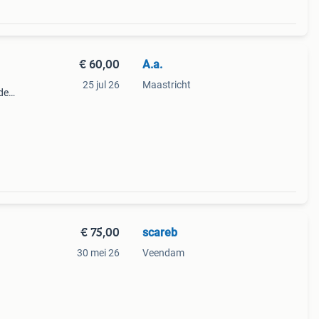
€ 60,00
A.a.
25 jul 26
Maastricht
de
 met
on)
€ 75,00
scareb
30 mei 26
Veendam