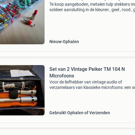
Te koop aangeboden, metalen tulp stekkers m
soldeer aansluiting in de kleuren , geel , rood ,
, blauw. Alles in één koop. 10 X blauw / 13 x g
8 x rood / 14 x geel alle 45 stuks voor de v
Nieuw
Ophalen
Set van 2 Vintage Peiker TM 104 N
Microfoons
Voor de liefhebber van vintage audio of
verzamelaars van klassieke microfoons: een s
van twee peiker tm 104 n dynamische microfo
Deze compacte, robuuste microfoons in meta
behuizing zijn een
Gebruikt
Ophalen of Verzenden