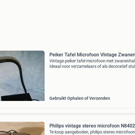
Peiker Tafel Microfoon Vintage Zwane
Vintage peiker tafel microfoon met zwanenhal
Ideaal voor verzamelaars of als decoratief stu
microfoon heeft een klassieke uitstraling en is
leuke toevoeging voor liefhebbers van vintage
Gebruikt
Ophalen of Verzenden
Philips vintage stereo microfoon N8402
Te koop aangeboden, philips stereo microfoon