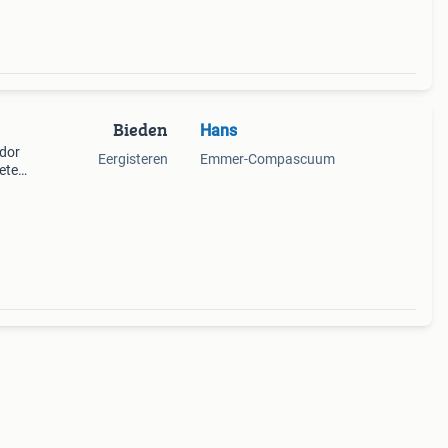
Bieden
Hans
ndor
Eergisteren
Emmer-Compascuum
etest
ker