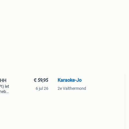
€ 59,95
Karaoke-Jo
0HH
) let
6 jul 26
2e Valthermond
 hebt
adloze
al