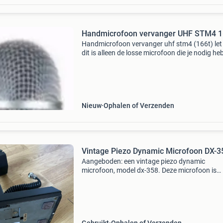
Handmicrofoon vervanger UHF STM4 1
Handmicrofoon vervanger uhf stm4 (166t) let
dit is alleen de losse microfoon die je nodig heb
die van jou defect is de perfecte keuze bij het
zoeken naar een betrouwbare draadloze uhf
microfoo
Nieuw
Ophalen of Verzenden
Vintage Piezo Dynamic Microfoon DX-3
Aangeboden: een vintage piezo dynamic
microfoon, model dx-358. Deze microfoon is
gebruikt, maar verkeert nog in goede staat en
naar behoren. Ideaal voor verzamelaars of
liefhebbers van retro aud