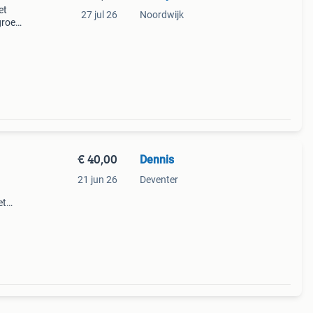
et
27 jul 26
Noordwijk
 groen
roen /
€ 40,00
Dennis
21 jun 26
Deventer
et
ons.
len