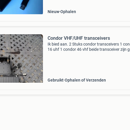
Nieuw
Ophalen
Condor VHF/UHF transceivers
Ik bied aan. 2 Stuks condor transceivers 1 co
16 uhf 1 condor 46 vhf beide transceiver zijn g
en compleet met peiker microfoon en luidspre
ook de originele slee is erbij.
Gebruikt
Ophalen of Verzenden