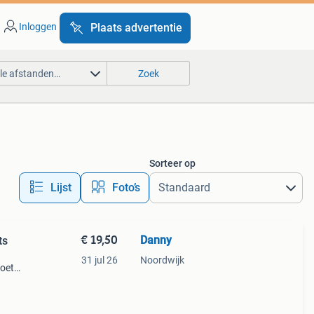
Inloggen
Plaats advertentie
lle afstanden…
Zoek
Sorteer op
Lijst
Foto’s
€ 19,50
Danny
ts
31 jul 26
Noordwijk
toets
many
r kan