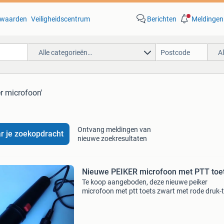
waarden
Veiligheidscentrum
Berichten
Meldingen
Alle categorieën…
A
er microfoon'
Ontvang meldingen van
r je zoekopdracht
nieuwe zoekresultaten
Nieuwe PEIKER microfoon met PTT toe
Te koop aangeboden, deze nieuwe peiker
microfoon met ptt toets zwart met rode druk-
95 cm snoer type : dd 121 tls made in w. Ger
de vaste prijs van deze microfoon is € 19,50 e
niet