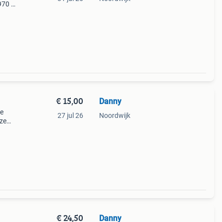
970 -
 echte
€ 15,00
Danny
de
27 jul 26
Noordwijk
ze
samen
eze
€ 24,50
Danny