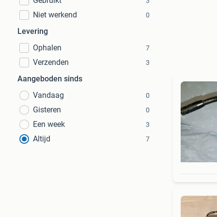
Gebruikt
3
Niet werkend
0
Levering
Ophalen
7
Verzenden
3
Aangeboden sinds
Vandaag
0
Gisteren
0
Een week
3
Altijd
7