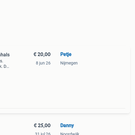
€ 20,00
Petje
nhals
s.
8 jun 26
Nijmegen
k. De
 een
 aud
€ 25,00
Danny
31 jul 26
Noordwijk