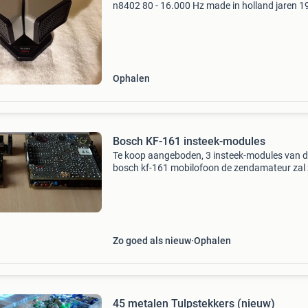
n8402 80 - 16.000 Hz made in holland jaren 1
1975 in nieuwstaat en onbeschadigd, voor de
audio verzamelaar de vaste prijs van deze
microfoon is
Ophalen
Bosch KF-161 insteek-modules
Te koop aangeboden, 3 insteek-modules van 
bosch kf-161 mobilofoon de zendamateur zal 
herkennen. De vaste prijs van deze 3 printen 
is € 15,00 er kan niet op geboden worden !!! D
mod
Zo goed als nieuw
Ophalen
45 metalen Tulpstekkers (nieuw)