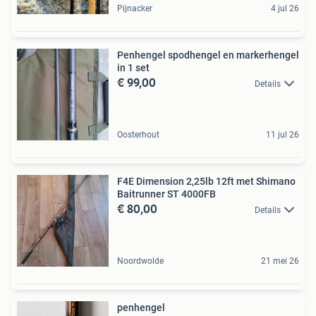
Pijnacker
4 jul 26
Penhengel spodhengel en markerhengel
in 1 set
€ 99,00
Details
Oosterhout
11 jul 26
F4E Dimension 2,25lb 12ft met Shimano
Baitrunner ST 4000FB
€ 80,00
Details
Noordwolde
21 mei 26
penhengel