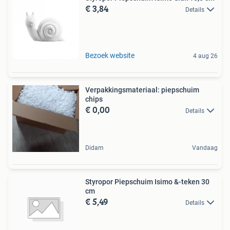
€ 3,84
Details
Bezoek website
4 aug 26
Verpakkingsmateriaal: piepschuim
chips
€ 0,00
Details
Didam
Vandaag
Styropor Piepschuim Isimo &-teken 30
cm
€ 5,49
Details