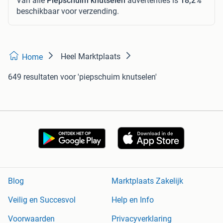
Van alle
Piepschuim knutselen
advertenties is
18,2%
beschikbaar voor verzending.
Heel Marktplaats
Home
649 resultaten
voor 'piepschuim knutselen'
Blog
Marktplaats Zakelijk
Veilig en Succesvol
Help en Info
Voorwaarden
Privacyverklaring