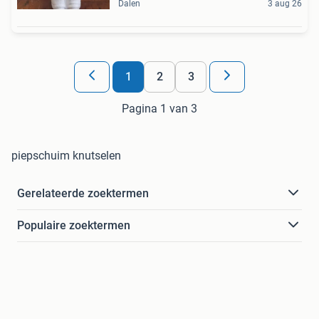
Dalen
3 aug 26
1
2
3
Pagina 1 van 3
piepschuim knutselen
Gerelateerde zoektermen
Populaire zoektermen