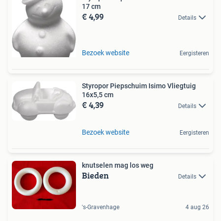
17 cm
€ 4,99
Details
Bezoek website
Eergisteren
Styropor Piepschuim Isimo Vliegtuig
16x5,5 cm
€ 4,39
Details
Bezoek website
Eergisteren
knutselen mag los weg
Bieden
Details
's-Gravenhage
4 aug 26