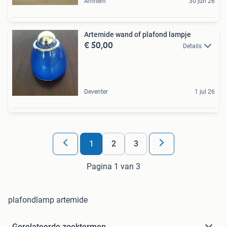
Arnhem
30 jun 26
Artemide wand of plafond lampje
€ 50,00
Details
Deventer
1 jul 26
1
2
3
Pagina 1 van 3
plafondlamp artemide
Gerelateerde zoektermen