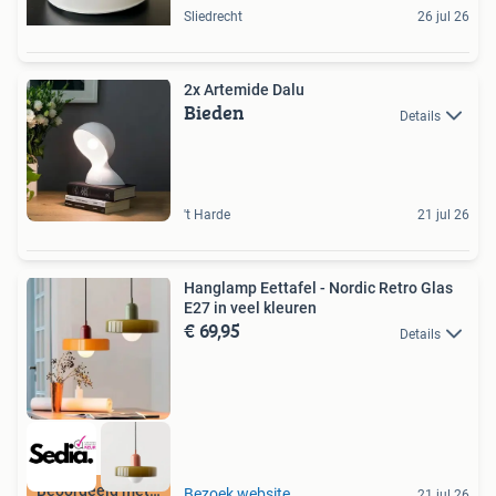
Sliedrecht
26 jul 26
2x Artemide Dalu
Bieden
Details
't Harde
21 jul 26
Hanglamp Eettafel - Nordic Retro Glas
E27 in veel kleuren
€ 69,95
Details
Beoordeeld met 9+
Bezoek website
21 jul 26