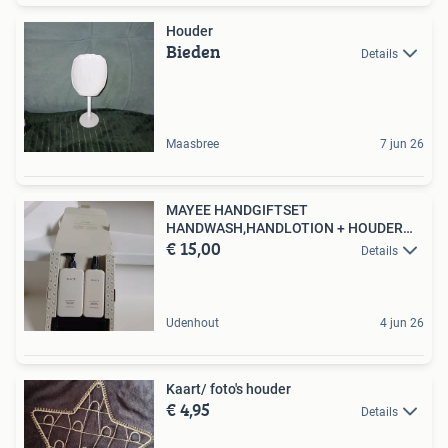
Houder
Bieden
Details
Maasbree
7 jun 26
MAYEE HANDGIFTSET
HANDWASH,HANDLOTION + HOUDER
€ 15,00
NIEUW
Details
Udenhout
4 jun 26
Kaart/ foto's houder
€ 4,95
Details