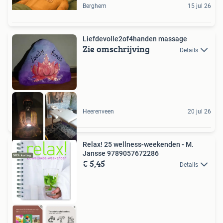
Berghem
15 jul 26
Liefdevolle2of4handen massage
Zie omschrijving
Details
Heerenveen
20 jul 26
Relax! 25 wellness-weekenden - M.
Jansse 9789057672286
€ 5,45
Details