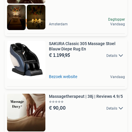
Dagtopper
Pro_Masseur
Amsterdam
Vandaag
SAKURA Classic 305 Massage Stoel
Blauw Diepe Rug En
€ 1.199,95
Details
Bezoek website
Vandaag
Massagetherapeut | 38j | Reviews 4.9/5
⭐️⭐️⭐️⭐️⭐️ ️️️️️
€ 90,00
Details