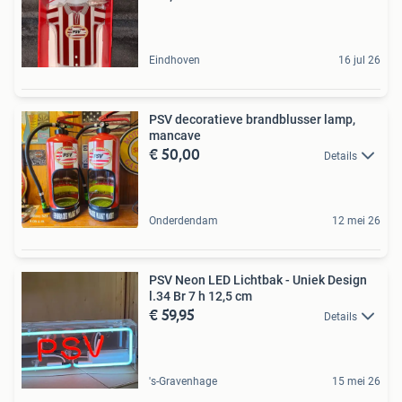
Eindhoven
16 jul 26
PSV decoratieve brandblusser lamp,
mancave
€ 50,00
Details
Onderdendam
12 mei 26
PSV Neon LED Lichtbak - Uniek Design
l.34 Br 7 h 12,5 cm
€ 59,95
Details
's-Gravenhage
15 mei 26