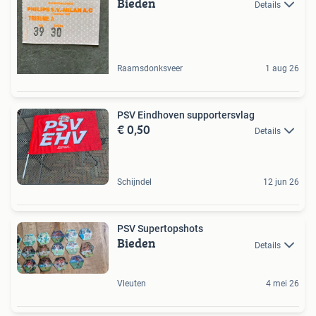
Bieden
Details
Raamsdonksveer
1 aug 26
PSV Eindhoven supportersvlag
€ 0,50
Details
Schijndel
12 jun 26
PSV Supertopshots
Bieden
Details
Vleuten
4 mei 26