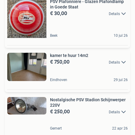
PSV Plafonnière - Glazen Plafondlamp
in Goede Staat
€ 30,00
Details
Beek
10 jul 26
kamer te huur 14m2
€ 750,00
Details
Eindhoven
29 jul 26
Nostalgische PSV Stadion Schijnwerper
220V
€ 250,00
Details
Gemert
22 apr 26