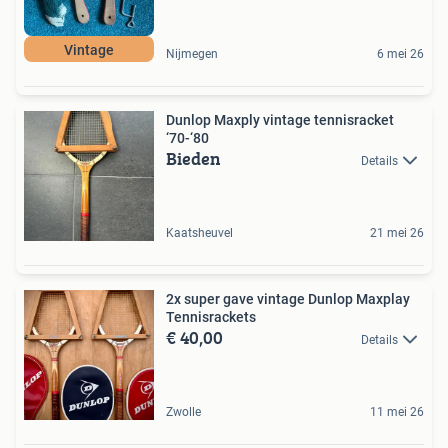
Vintage
Nijmegen
6 mei 26
Dunlop Maxply vintage tennisracket
‘70-‘80
Bieden
Details
Kaatsheuvel
21 mei 26
2x super gave vintage Dunlop Maxplay
Tennisrackets
€ 40,00
Details
Zwolle
11 mei 26