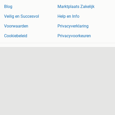
Blog
Marktplaats Zakelijk
Veilig en Succesvol
Help en Info
Voorwaarden
Privacyverklaring
Cookiebeleid
Privacyvoorkeuren
Over Marktplaats
Werken bij
Perskamer
Adevinta
2dehands
2ememain
Sitemap
Marktplaats is, voor zover wettelijk toegestaan, niet aansprakelijk
voor (gevolg)schade die voortkomt uit het gebruik van deze site,
dan wel uit fouten of ontbrekende functionaliteiten op deze site.
Copyright © 2026 Marktplaats B.V. Alle rechten voorbehouden.