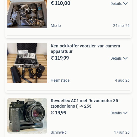
€ 110,00
Details
Mierlo
24 mei 26
Kenlock koffer voorzien van camera
apparatuur
€ 119,99
Details
Heemstede
4 aug 26
Revueflex AC1 met Revuemotor 35
(zonder lens !) -> 25€
€ 19,99
Details
Schinveld
17 jun 26