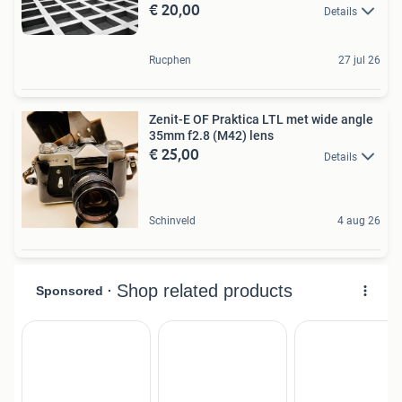
€ 20,00
Details
Rucphen
27 jul 26
Zenit-E OF Praktica LTL met wide angle
35mm f2.8 (M42) lens
€ 25,00
Details
Schinveld
4 aug 26