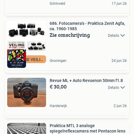
Schinveld
17 jun 26
686. Fotocamera's - Praktica Zenit Agfa,
ca. 1960-1985
Zie omschrijving
Details
3-DAAGSE VEILING
Groningen
24 jun 26
Revue ML + Auto Revuenon 50mm f1.8
€ 30,00
Details
Harderwijk
2 jun 26
Praktica MTL 3 analoge
spiegelreflexcamera met Pentacon lens