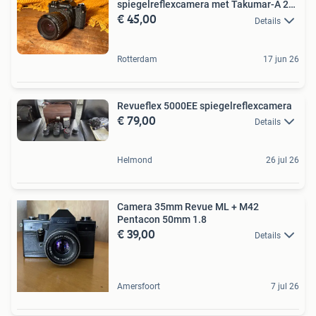
spiegelreflexcamera met Takumar-A 28-
€ 45,00
80m
Details
Rotterdam
17 jun 26
Revueflex 5000EE spiegelreflexcamera
€ 79,00
Details
Helmond
26 jul 26
Camera 35mm Revue ML + M42
Pentacon 50mm 1.8
€ 39,00
Details
Amersfoort
7 jul 26