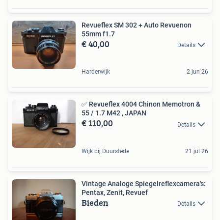
Revueflex SM 302 + Auto Revuenon
55mm f1.7
€ 40,00
Details
Harderwijk
2 jun 26
✅ Revueflex 4004 Chinon Memotron &
55 / 1.7 M42 , JAPAN
€ 110,00
Details
Wijk bij Duurstede
21 jul 26
Vintage Analoge Spiegelreflexcamera's:
Pentax, Zenit, Revuef
Bieden
Details