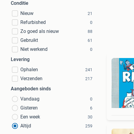
Conditie
Nieuw
21
Refurbished
0
Zo goed als nieuw
88
Gebruikt
61
Niet werkend
0
Levering
Ophalen
241
Verzenden
217
Aangeboden sinds
Vandaag
0
Gisteren
6
Een week
30
Altijd
259