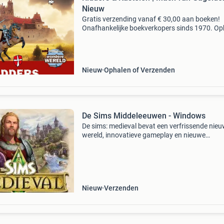
Nieuw
Gratis verzending vanaf € 30,00 aan boeken!
Onafhankelijke boekverkopers sinds 1970. Op
in onze boekhandel in nijmegen of dezelfde da
verstuurd bij bestellingen van ma t/m vr voor 
Uur
Nieuw
Ophalen of Verzenden
De Sims Middeleeuwen - Windows
De sims: medieval bevat een verfrissende nie
wereld, innovatieve gameplay en nieuwe
onderdelen die nog nooit vertoond zijn binnen
gamereeks. Spelers kunnen voor de allereerste
helden creëre
Nieuw
Verzenden