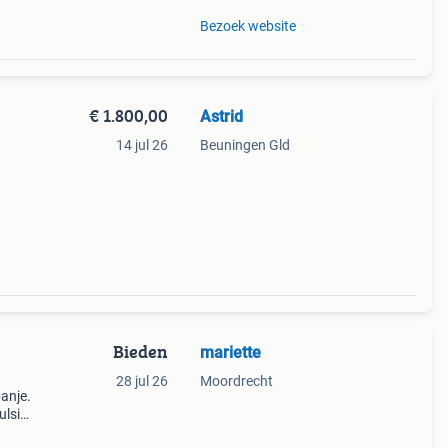
Bezoek website
€ 1.800,00
Astrid
14 jul 26
Beuningen Gld
Bieden
mariette
28 jul 26
Moordrecht
panje.
ulsief