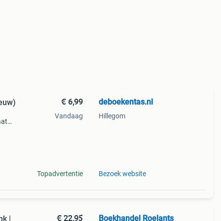
€ 6,99
deboekentas.nl
ieuw)
Vandaag
Hillegom
aat
jaar:
 én
Topadvertentie
Bezoek website
€ 22,95
Boekhandel Roelants
k |