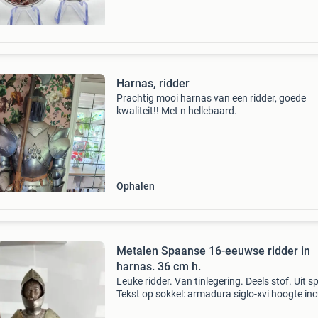
Harnas, ridder
Prachtig mooi harnas van een ridder, goede
kwaliteit!! Met n hellebaard.
Ophalen
Metalen Spaanse 16-eeuwse ridder in
harnas. 36 cm h.
Leuke ridder. Van tinlegering. Deels stof. Uit s
Tekst op sokkel: armadura siglo-xvi hoogte inc
voet: 36 cm breedte voetstuk: 10 cm