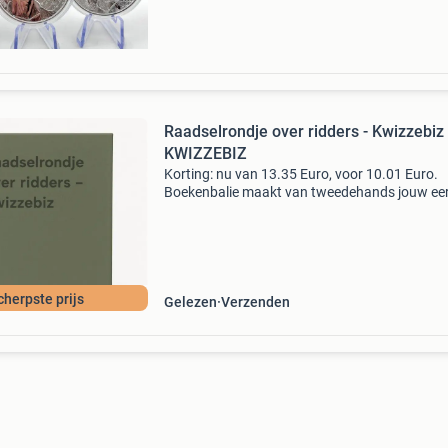
Raadselrondje over ridders - Kwizzebiz 
KWIZZEBIZ
Korting: nu van 13.35 Euro, voor 10.01 Euro.
Boekenbalie maakt van tweedehands jouw ee
keuze. Met een trustscore van 4,8 (excellent) 
dagen retour garantie maken we dat iedere d
waar. Beste
cherpste prijs
Gelezen
Verzenden