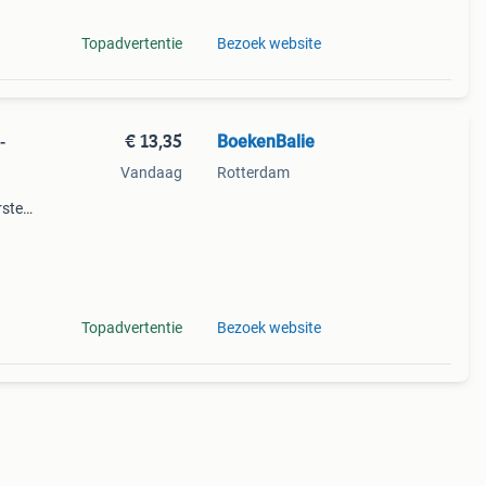
Topadvertentie
Bezoek website
€ 13,35
BoekenBalie
-
Vandaag
Rotterdam
rste
en 30
ag
Topadvertentie
Bezoek website