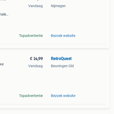
Vandaag
Nijmegen
halen
g
14.00
Topadvertentie
Bezoek website
€ 14,99
RetroQuest
uwe
Vandaag
Beuningen Gld
 de
 keer
Topadvertentie
Bezoek website