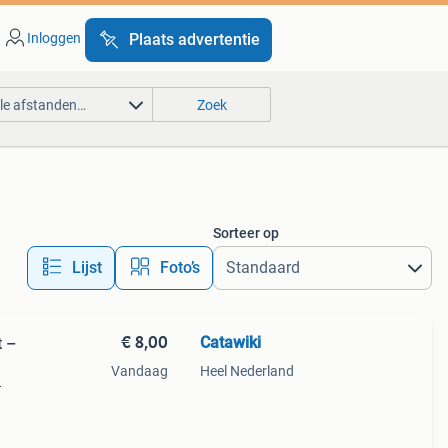
Inloggen
Plaats advertentie
lle afstanden…
Zoek
Sorteer op
Lijst
Foto’s
€ 8,00
Catawiki
t –
Vandaag
Heel Nederland
–
9%