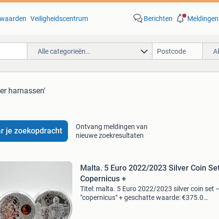
waarden
Veiligheidscentrum
Berichten
Meldingen
Alle categorieën…
A
der harnassen'
Ontvang meldingen van
r je zoekopdracht
nieuwe zoekresultaten
Malta. 5 Euro 2022/2023 Silver Coin Se
Copernicus +
Titel: malta. 5 Euro 2022/2023 silver coin set 
"copernicus" + geschatte waarde: €375.0
Belangrijk: winnende biedingen zijn exclusief 
koperbescherming + €3 kavel beschrijving z