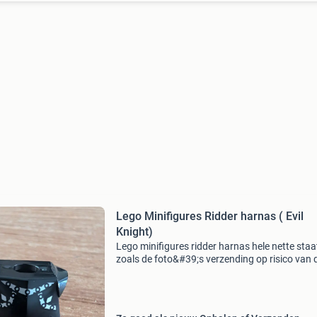
Lego Minifigures Ridder harnas ( Evil
Knight)
Lego minifigures ridder harnas hele nette staa
zoals de foto&#39;s verzending op risico van 
koper wordt verzonden in een bubbel envelop