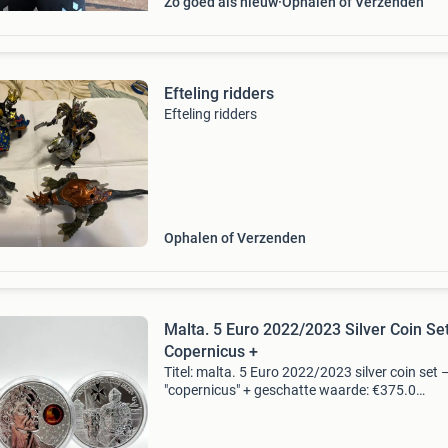
Zo goed als nieuw
Ophalen of Verzenden
Efteling ridders
Efteling ridders
Ophalen of Verzenden
Malta. 5 Euro 2022/2023 Silver Coin Se
Copernicus +
Titel: malta. 5 Euro 2022/2023 silver coin set 
"copernicus" + geschatte waarde: €375.0
Belangrijk: winnende biedingen zijn exclusief 
koperbescherming + €3 kavel beschrijving z