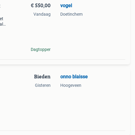
€ 550,00
vogel
t
Vandaag
Doetinchem
et
al
is,
r of
Dagtopper
Bieden
onno blaisse
Gisteren
Hoogeveen