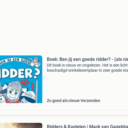
Boek: Ben jij een goede ridder? - (als n
Dit boek is nieuw en ongelezen. Het is een licht
beschadigd winkelexemplaar in zeer goede st
schrijver: hannah pang isbn: 9789025776152 
2022 leuk voor beginnende geschiedenisnerds
de groot
Zo goed als nieuw
Verzenden
Ridders & Kastelen | Mack van Gageldon