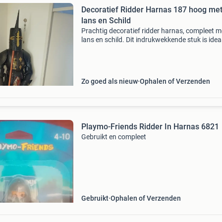
Decoratief Ridder Harnas 187 hoog me
lans en Schild
Prachtig decoratief ridder harnas, compleet m
lans en schild. Dit indrukwekkende stuk is idea
voor liefhebbers van middeleeuwse geschieden
fantasy of als unieke decoratie in huis, kantoo
ma
Zo goed als nieuw
Ophalen of Verzenden
Playmo-Friends Ridder In Harnas 6821
Gebruikt en compleet
Gebruikt
Ophalen of Verzenden