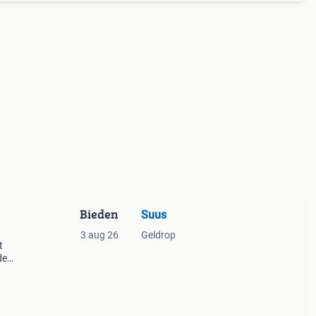
Bieden
Suus
3 aug 26
Geldrop
t
de