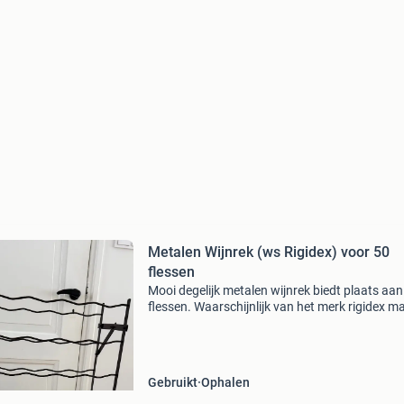
Metalen Wijnrek (ws Rigidex) voor 50
flessen
Mooi degelijk metalen wijnrek biedt plaats aan
flessen. Waarschijnlijk van het merk rigidex m
helaas geen sticker meer aanwezig. Het wijnre
donkerbruin van kleur en verkeert in goede st
Gebruikt
Ophalen