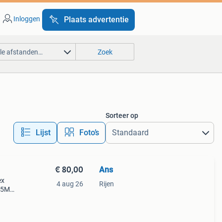
Inloggen
Plaats advertentie
lle afstanden…
Zoek
Sorteer op
Lijst
Foto’s
€ 80,00
Ans
ex
4 aug 26
Rijen
.55M