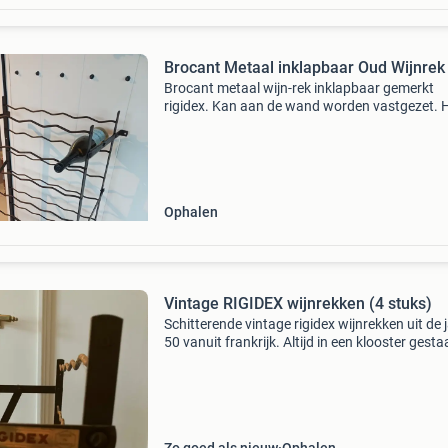
Brocant Metaal inklapbaar Oud Wijnre
Brocant metaal wijn-rek inklapbaar gemerkt
rigidex. Kan aan de wand worden vastgezet. 
.b50 d27 €32,50 ophalen
Ophalen
Vintage RIGIDEX wijnrekken (4 stuks)
Schitterende vintage rigidex wijnrekken uit de 
50 vanuit frankrijk. Altijd in een klooster gesta
Rekken voor 50 flessen 2 rekken voor 75 fless
kleine rek: 35 euro per stuk grote rek: 50 e