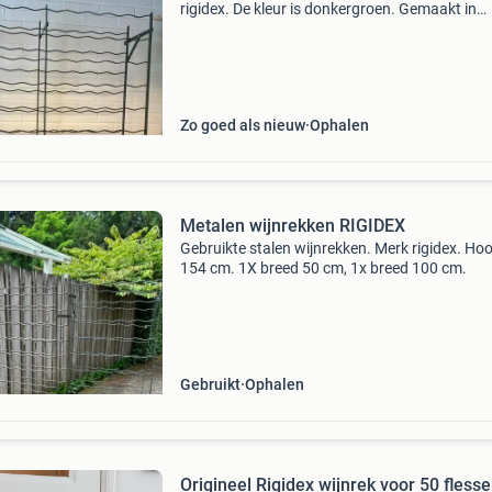
rigidex. De kleur is donkergroen. Gemaakt in
frankrijk. Opslag voor maar liefst 100 flessen!
Bevestiging mogelijk aan de muur. In goede vi
staat. Ve
Zo goed als nieuw
Ophalen
Metalen wijnrekken RIGIDEX
Gebruikte stalen wijnrekken. Merk rigidex. Ho
154 cm. 1X breed 50 cm, 1x breed 100 cm.
Gebruikt
Ophalen
Origineel Rigidex wijnrek voor 50 fless