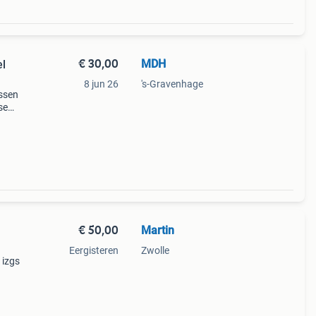
€ 30,00
MDH
el
8 jun 26
's-Gravenhage
essen
se
patina
 5
€ 50,00
Martin
Eergisteren
Zwolle
 izgs