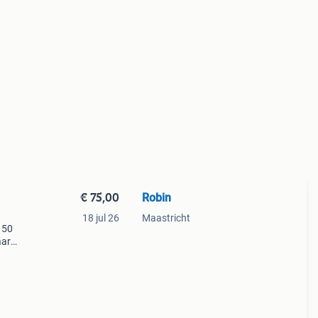
€ 75,00
Robin
18 jul 26
Maastricht
 50
aar
k is
aat m