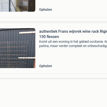
Ophalen
authentiek Frans wijnrek wine rack Rig
150 flessen
Komt uit een woning in het gebied occitanie. 
patina, maar verder compleet en onbeschadig
Geschikt voor 150 flessen. Zolang de adverten
staat is het beschikbaar, ongeacht het aantal
mensen
Ophalen