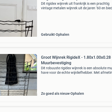
Dit rigidex wijnrek uit frankrijk is een prachtig
vintage metalen wijnrek uit de jaren ‘60 en bie
plaats aan 50 flessen. Het wijnrek is donkerbr
van kleur en verkeert in goede staat met lichte
Gebruikt
Ophalen
Groot Wijnrek RigideX - 1.80x1.00x0.28 
Muurbevestiging
Dit robuuste rigidex wijnrek is een absolute mu
have voor de echte wijnliefhebber. Met afmeti
van 1.80M hoog, 1.00M breed en 0.28M diep b
het ruimte voor een indrukwekkende collectie 
170
Zo goed als nieuw
Ophalen