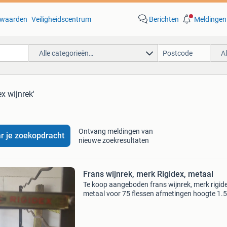
waarden
Veiligheidscentrum
Berichten
Meldingen
Alle categorieën…
A
ex wijnrek'
Ontvang meldingen van
r je zoekopdracht
nieuwe zoekresultaten
Frans wijnrek, merk Rigidex, metaal
Te koop aangeboden frans wijnrek, merk rigid
metaal voor 75 flessen afmetingen hoogte 1
breedte 50 cm diepte 23 cm vraagprijs €80,00