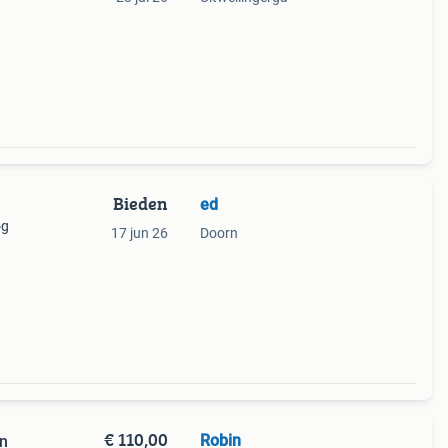
ntage
Bieden
ed
og
17 jun 26
Doorn
€ 110,00
Robin
en