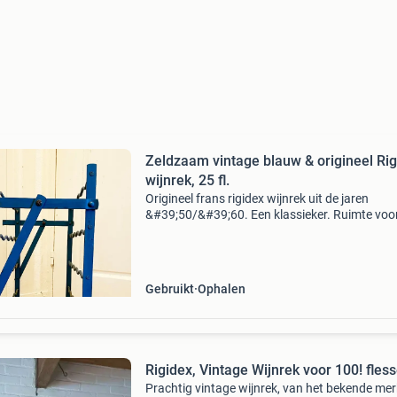
Zeldzaam vintage blauw & origineel Ri
wijnrek, 25 fl.
Origineel frans rigidex wijnrek uit de jaren
&#39;50/&#39;60. Een klassieker. Ruimte voo
bewaren van 25 flessen. Unieke uitvoering
vanwege de originele blauwe lak (vaak zijn ze
of g
Gebruikt
Ophalen
Rigidex, Vintage Wijnrek voor 100! fles
Prachtig vintage wijnrek, van het bekende mer