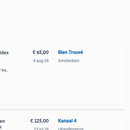
€ 65,00
Bien Trouvé
gidex
4 aug 26
Amsterdam
r het
 zwart
€ 125,00
Kanaal 4
sen
k
23 jul 26
Uitwellingerga