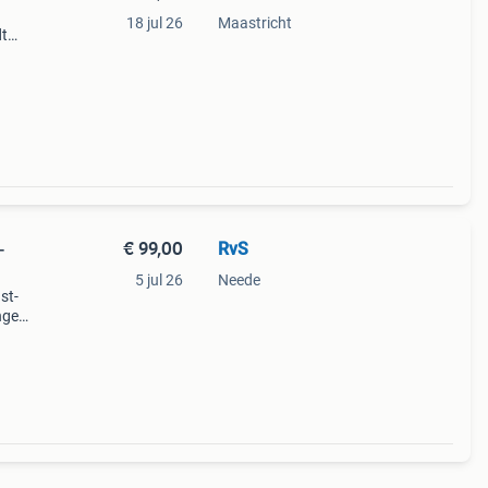
18 jul 26
Maastricht
dt
uin
 ge
€ 99,00
RvS
-
5 jul 26
Neede
st-
ngen
iedt
van