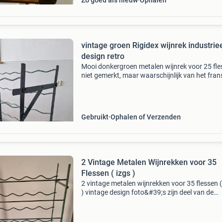
Zo goed als nieuw
Ophalen
vintage groen Rigidex wijnrek industrie
design retro
Mooi donkergroen metalen wijnrek voor 25 fl
niet gemerkt, maar waarschijnlijk van het fran
merk rigidex in goede vintage staat, met wat 
(zie foto&#39;s) hoogte 50, maximale breedte
Gebruikt
Ophalen of Verzenden
2 Vintage Metalen Wijnrekken voor 35
Flessen ( izgs )
2 vintage metalen wijnrekken voor 35 flessen (
) vintage design foto&#39;s zijn deel van de
omschrijving. 2 Mooie vintage stabiele
groengeschilderde metalen wijnrekken van
vermoedelijk rigide