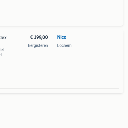
€ 199,00
Nico
idex
Eergisteren
Lochem
Met
d.
tie er