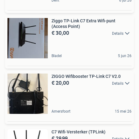
Delft
6 jul 26
Ziggo TP-Link C7 Extra Wifi-punt
(Access Point)
€ 30,00
Details
Bladel
5 jun 26
ZIGGO Wifibooster TP-Link C7 V2.0
€ 20,00
Details
Amersfoort
15 mei 26
C7 Wifi-Versterker (TPLink)
€ 29,99
Details