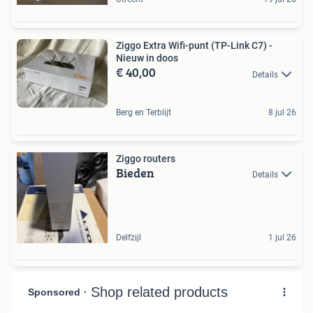
Ziggo Extra Wifi-punt (TP-Link C7) -
Nieuw in doos
€ 40,00
Details
Berg en Terblijt
8 jul 26
Ziggo routers
Bieden
Details
Delfzijl
1 jul 26