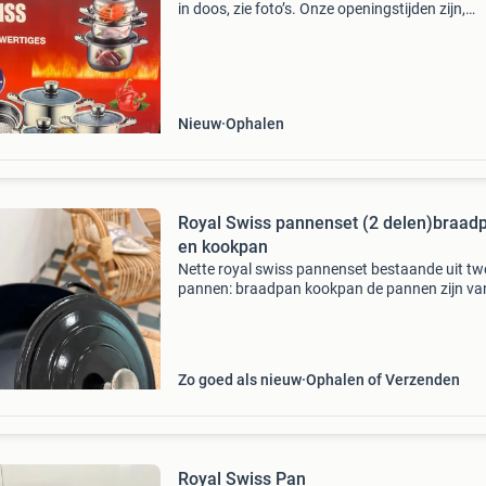
in doos, zie foto’s. Onze openingstijden zijn,
donderdagavond van 19.00 Tot 21.00 Uur en
zaterdagmorgen van 10 tot 12 uur bij ons in d
loods vindt u
Nieuw
Ophalen
Royal Swiss pannenset (2 delen)braad
en kookpan
Nette royal swiss pannenset bestaande uit tw
pannen: braadpan kookpan de pannen zijn va
zware kwaliteit en geschikt voor dagelijks gebr
Ideaal voor braden, stoven, koken en het bere
van com
Zo goed als nieuw
Ophalen of Verzenden
Royal Swiss Pan