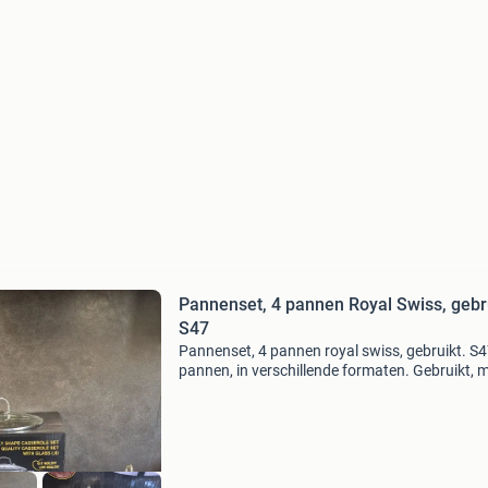
Pannenset, 4 pannen Royal Swiss, gebru
S47
Pannenset, 4 pannen royal swiss, gebruikt. S4
pannen, in verschillende formaten. Gebruikt, 
kunnen nog een ronde mee. Metaal met glaze
deksel. Biedingen graag bieden op de adverten
Bieding