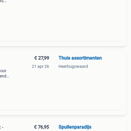
as,
-
€ 27,99
Thuis assortimenten
21 apr 26
Heerhugowaard
voor
lende
€ 76,95
Spullenparadijs
 -