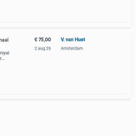
€ 75,00
V. van Huet
maal
2 aug 26
Amsterdam
royal
r
ag.