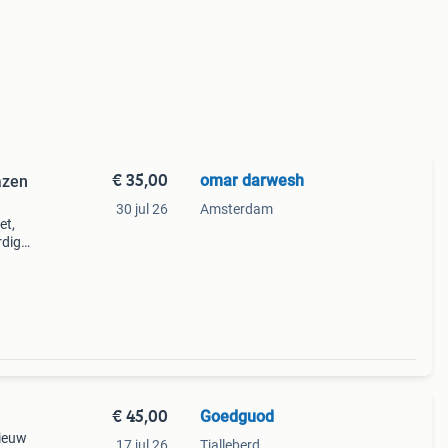
€ 35,00
omar darwesh
azen
30 jul 26
Amsterdam
et,
rdige
leverd
n v
€ 45,00
Goedguod
Nieuw
17 jul 26
Tjalleberd