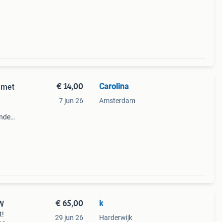
€ 14,00
Carolina
 met
7 jun 26
Amsterdam
ende
€ 65,00
k
! NIEUW
t!
29 jun 26
Harderwijk