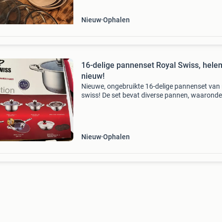
Nieuw
Ophalen
16-delige pannenset Royal Swiss, hele
nieuw!
Nieuwe, ongebruikte 16-delige pannenset van 
swiss! De set bevat diverse pannen, waaronde
kookpannen, een koekenpan en een universele
stomer. De koekenpan heeft een antiaanbakla
Geschikt voor
Nieuw
Ophalen