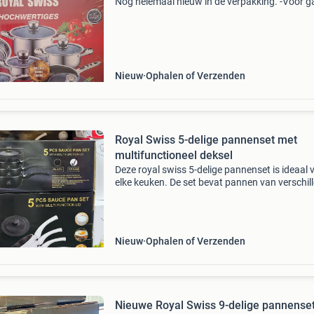
Nog helemaal nieuw in de verpakking. -Voor g
elektrisch, of inductie kookplaat te gebruiken. 
Thermische bodem: 9 lagen voor optimale
warmtegeleidin
Nieuw
Ophalen of Verzenden
Royal Swiss 5-delige pannenset met
multifunctioneel deksel
Deze royal swiss 5-delige pannenset is ideaal 
elke keuken. De set bevat pannen van verschil
formaten (14 cm, 16 cm, 18 cm, 20 cm) en een
multifunctioneel deksel. Geschikt voor diverse
kookpl
Nieuw
Ophalen of Verzenden
Nieuwe Royal Swiss 9-delige pannenset