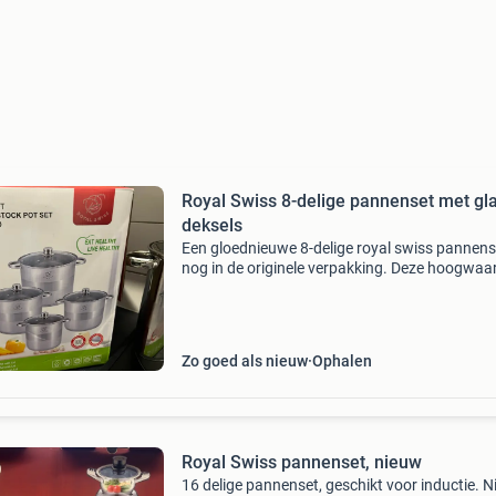
Royal Swiss 8-delige pannenset met gl
deksels
Een gloednieuwe 8-delige royal swiss pannens
nog in de originele verpakking. Deze hoogwaa
set is gemaakt van roestvrij staal en wordt ge
met glazen deksels. De set bevat vier pannen i
Zo goed als nieuw
Ophalen
Royal Swiss pannenset, nieuw
16 delige pannenset, geschikt voor inductie. 