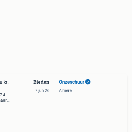
Bieden
Onzeschuur
ikt.
7 jun 26
Almere
7 4
maar
n
tie.