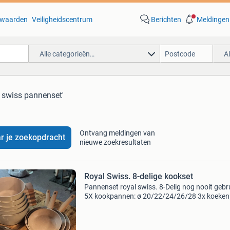
waarden
Veiligheidscentrum
Berichten
Meldingen
Alle categorieën…
A
l swiss pannenset'
Ontvang meldingen van
r je zoekopdracht
nieuwe zoekresultaten
Royal Swiss. 8-delige kookset
Pannenset royal swiss. 8-Delig nog nooit gebru
5X kookpannen: ø 20/22/24/26/28 3x koeken
ø 20/24/28 kleur crème geschikt voor alle
fornuizen, waaronder gas, elektrisch en induct