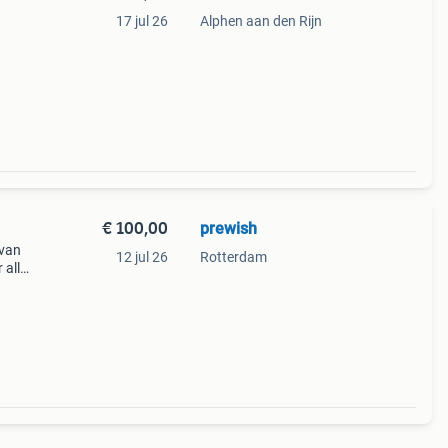
17 jul 26
Alphen aan den Rijn
€ 100,00
prewish
 van
12 jul 26
Rotterdam
 alle
isch,
oge