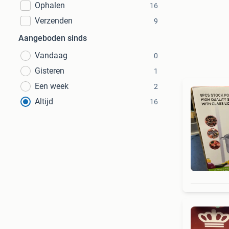
Ophalen
16
Verzenden
9
Aangeboden sinds
Vandaag
0
Gisteren
1
Een week
2
Altijd
16