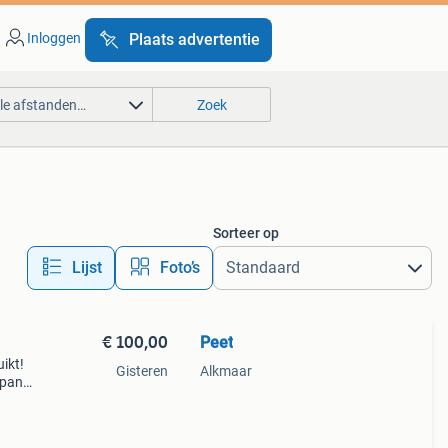
Inloggen
Plaats advertentie
lle afstanden…
Zoek
Sorteer op
Lijst
Foto’s
€ 100,00
Peet
ikt!
Gisteren
Alkmaar
pan :
ie.