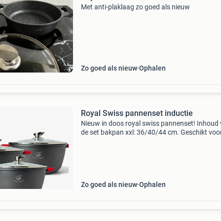
Met anti-plaklaag zo goed als nieuw
Zo goed als nieuw
Ophalen
Royal Swiss pannenset inductie
Nieuw in doos royal swiss pannenset! Inhoud
de set bakpan xxl: 36/40/44 cm. Geschikt voor
warmtebronnen: inclusief inductie, gas, keram
halogeen en elektrisch. Antiaanbaklaag van h
kw
Zo goed als nieuw
Ophalen