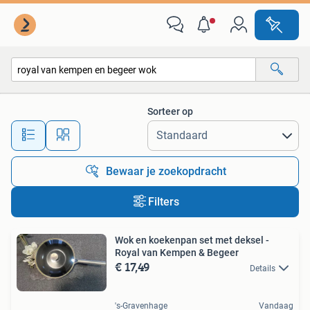
Alle categorieën…
Sorteer op
Alle afstanden…
Bewaar je zoekopdracht
Filters
Wok en koekenpan set met deksel -
Royal van Kempen & Begeer
€ 17,49
Details
's-Gravenhage
Vandaag