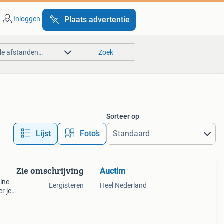
Inloggen
Plaats advertentie
lle afstanden…
Zoek
Sorteer op
Lijst
Foto’s
Zie omschrijving
Auctim
line
Eergisteren
Heel Nederland
r je
de