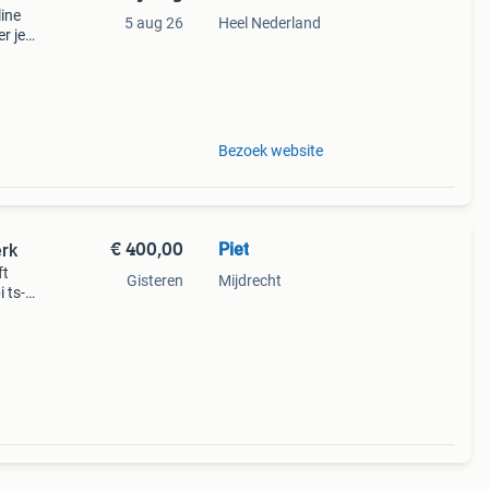
line
5 aug 26
Heel Nederland
r je
de
Bezoek website
€ 400,00
Piet
erk
ft
Gisteren
Mijdrecht
 ts-