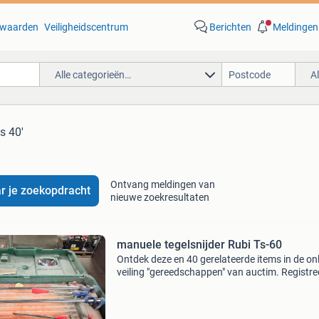
waarden
Veiligheidscentrum
Berichten
Meldingen
Alle categorieën…
A
ts 40'
Ontvang meldingen van
r je zoekopdracht
nieuwe zoekresultaten
manuele tegelsnijder Rubi Ts-60
Ontdek deze en 40 gerelateerde items in de on
veiling "gereedschappen" van auctim. Registree
gratis op auctim en bied mee. Haast je, want 
veiling loopt af op 24.08.2026 13:00. Vol