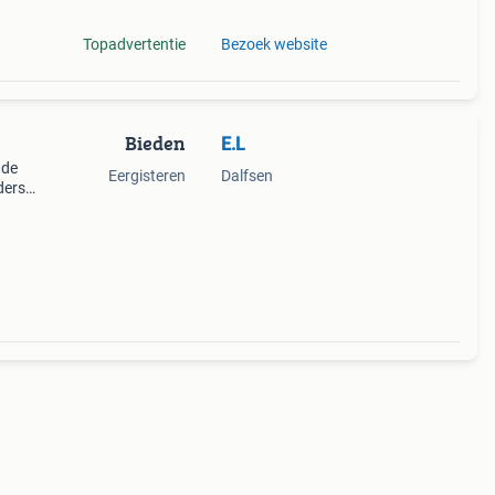
Topadvertentie
Bezoek website
Bieden
E.L
 de
Eergisteren
Dalfsen
ders