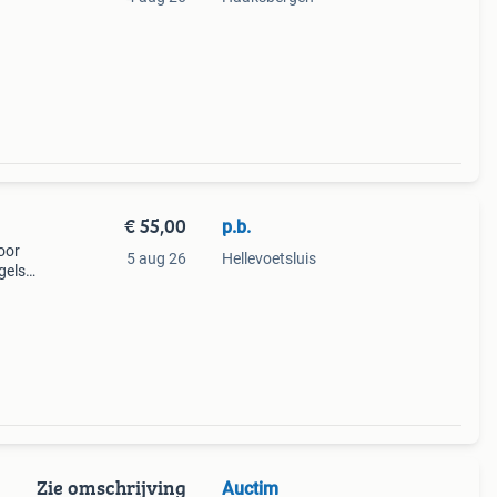
€ 55,00
p.b.
oor
5 aug 26
Hellevoetsluis
gels.
usief
Zie omschrijving
Auctim