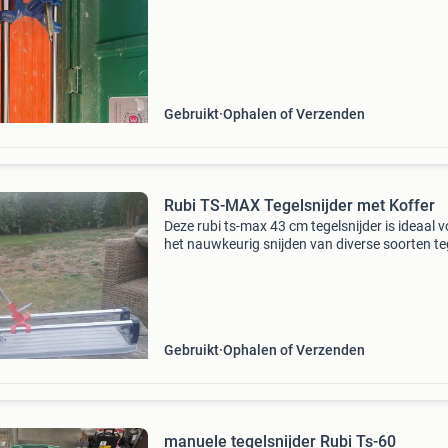
Gebruikt
Ophalen of Verzenden
Rubi TS-MAX Tegelsnijder met Koffer
Deze rubi ts-max 43 cm tegelsnijder is ideaal v
het nauwkeurig snijden van diverse soorten te
Verkeert in goede staat en wordt geleverd incl
een stevige koffer voor transport en opslag. P
Gebruikt
Ophalen of Verzenden
manuele tegelsnijder Rubi Ts-60