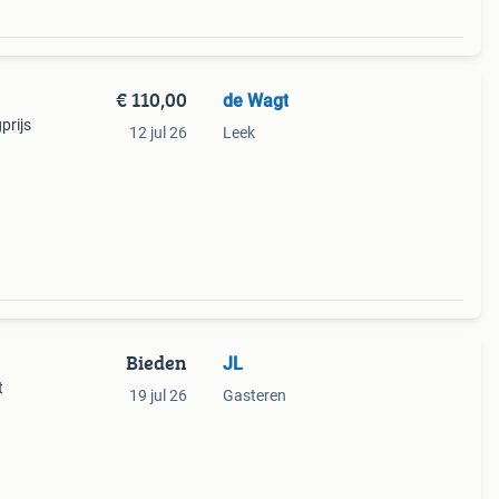
€ 110,00
de Wagt
prijs
12 jul 26
Leek
Bieden
JL
t
19 jul 26
Gasteren