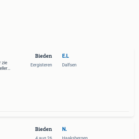
Bieden
E.L
 zie
Eergisteren
Dalfsen
eller
Bieden
N.
4 aug 26
Haaksbergen