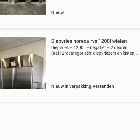
Nieuw
Diepvries horeca rvs 1200l wielen
Diepvries – 1200 l – negatief – 2 deuren
(aaf12n)categorieën: diepvriezers en kisten,
koelkasten interieur en exterieur roestvrij staal
1200 liter 2 deuren negatieve omkeerbare deu
roestvrij staal vo
Nieuw in verpakking
Verzenden