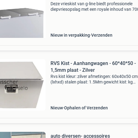
Deze vrieskist van g-line biedt professionele
diepvriesopslag met een royale inhoud van 700
en is bedoeld voor intensief gebruik in de hore
kist is uitgevoerd in wit en werkt op 220-240v 
Nieuw in verpakking
Verzenden
RVS Kist - Aanhangwagen - 60*40*50 -
1,5mm plaat - Zilver
Rvs kist kleur: zilver afmetingen: 60x40x50 cm
(lxhxd) stalen plaat: 1.5Mm gewicht kist: kg
capaciteit: liter optimale beslasting: kg details:
met klep, wordt afgelsoten met 1 slot, kist kan
zowe
Nieuw
Ophalen of Verzenden
auto diversen- accessoires