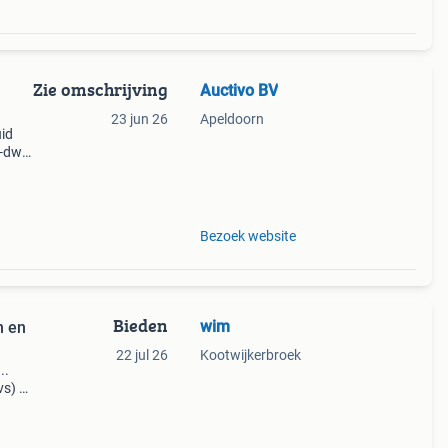
Zie omschrijving
Auctivo BV
23 jun 26
Apeldoorn
id
x-dw
859)
Bezoek website
Bieden
wim
n en
22 jul 26
Kootwijkerbroek
..
vs) 2
al