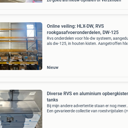
Zo goed als nieuw
Ophalen of Verzenden
Online veiling: HLX-DW, RVS
rookgasafvoeronderdelen, DW-125
Rvs onderdelen voor hlx-dw systeem, aangedu
als dw-125, in houten kisten. Aangetroffen hl
aansluitstuk met nisbus dw-125 (v4.285.125.
Hlx-dw aansluitstuk dw-125 vv krimpr-125
(v4.285.125.617
Nieuw
Diverse RVS en aluminium opbergkiste
tanks
Bij mijn andere advertentie staan er nog meer..
Een gevarieerde collectie van roestvrijstalen (r
mm en aluminium opbergkisten en tanks, idea
voor diverse toepassingen zoals
gereedschapopslag,