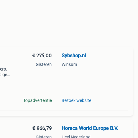
€ 275,00
Sybshop.nl
Gisteren
Winsum
ers,
dige
elbak
Topadvertentie
Bezoek website
€ 966,79
Horeca World Europe B.V.
Gisteren
Heel Nederland