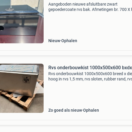
Aangeboden nieuwe afsluitbare zwart
gepoedercoate rvs bak. Afmetingen br. 700 X 
350 X diep 525 met slot en met dubbele gasve
Kist is afgedicht met rubber rand. Aangebode
overbodig, nu voor
Nieuw
Ophalen
Rvs onderbouwkist 1000x500x600 bxd
Rvs onderbouwkist 1000x500x600 breed x die
hoog in rvs 1,5 mm, rvs sloten, rubber rand, rv
scharnieren en staalkabels. De kist is nieuw en
heeft wat lichte krasjes
Zo goed als nieuw
Ophalen