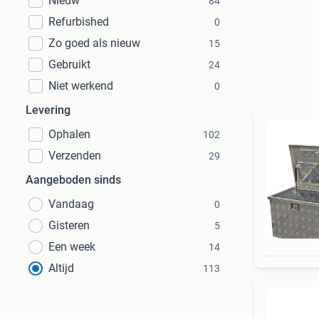
Nieuw
84
Refurbished
0
Zo goed als nieuw
15
Gebruikt
24
Niet werkend
0
Levering
Ophalen
102
Verzenden
29
Aangeboden sinds
Vandaag
0
Gisteren
5
Een week
14
Altijd
113