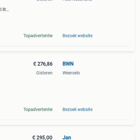
 liter
ca. De
z
Topadvertentie
Bezoek website
€ 276,86
BWN
Gisteren
Weerselo
 kist
Topadvertentie
Bezoek website
€ 295,00
Jan