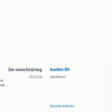
Zie omschrijving
Auctivo BV
22 jul 26
Apeldoorn
ter
inak
 rvs
16l, 1
Bezoek website