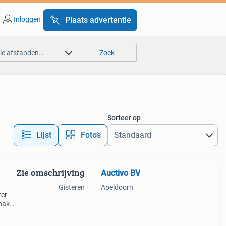
Inloggen
Plaats advertentie
lle afstanden…
Zoek
Sorteer op
Lijst
Foto’s
Zie omschrijving
Auctivo BV
Gisteren
Apeldoorn
ter
inak
 rvs
16l, 1