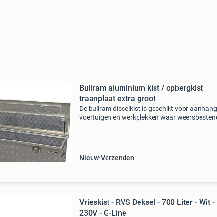
Bullram aluminium kist / opbergkist
traanplaat extra groot
De bullram disselkist is geschikt voor aanhang
voertuigen en werkplekken waar weersbesten
opbergruimte nodig is. In deze aluminium diss
blijven gereedschap, spanbanden en andere
materiale
Nieuw
Verzenden
Vrieskist - RVS Deksel - 700 Liter - Wit -
230V - G-Line