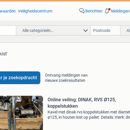
waarden
Veiligheidscentrum
Berichten
Meldingen
Alle categorieën…
A
kist'
Ontvang meldingen van
r je zoekopdracht
nieuwe zoekresultaten
Online veiling: DINAK, RVS Ø125,
koppelstukken
Kavel met dinak rvs koppelstukken met diame
ø125, in houten kist op pallet. Details: merk: d
type: koppelstukken diameter: ø125 materiaal:
aangetroffen aanduidingen op productlabel: 3