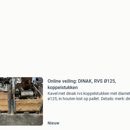
Online veiling: DINAK, RVS Ø125,
koppelstukken
Kavel met dinak rvs koppelstukken met diame
ø125, in houten kist op pallet. Details: merk: d
type: koppelstukken diameter: ø125 materiaal:
aangetroffen aanduidingen op productlabel: 3
Nieuw