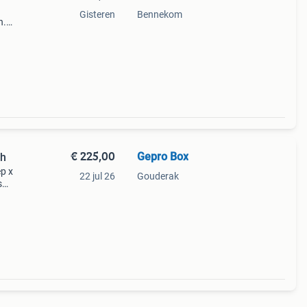
Gisteren
Bennekom
h.
ren.
n ivm
€ 225,00
Gepro Box
xh
p x
22 jul 26
Gouderak
s