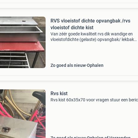
RVS vloeistof dichte opvangbak /rvs
vloeistof dichte kist
Van zéér goede kwaliteit rvs dik wandige en
vloeistofdichte (gelaste) opvangbak/ lekbak
/vloeistofbak enz enz maten : zie op de foto&
weergegeven vaste prijs !!!! Of een bieding dat
dichtbij
Zo goed als nieuw
Ophalen
Rvs kist
Rvs kist 60x35x70 voor vragen stuur een beric