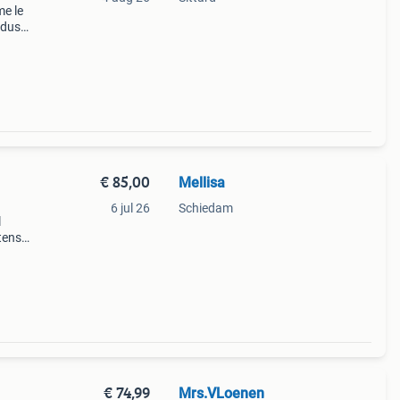
me le
 dus
r
€ 85,00
Mellisa
6 jul 26
Schiedam
l
ntense
, wat
€ 74,99
Mrs.VLoenen