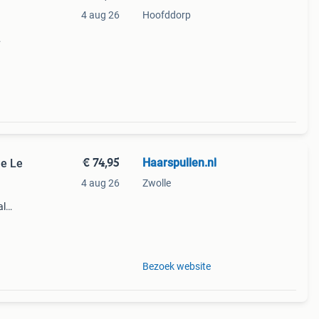
4 aug 26
Hoofddorp
e
€ 74,95
Haarspullen.nl
me Le
4 aug 26
Zwolle
al
Bezoek website