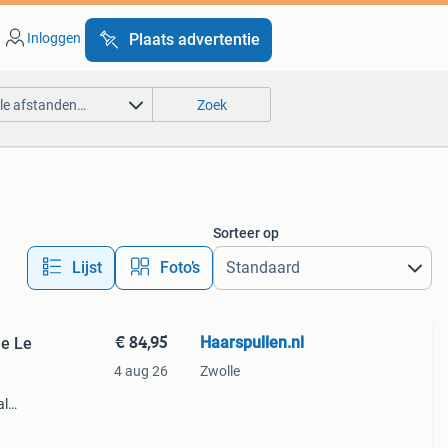
Inloggen
Plaats advertentie
lle afstanden…
Zoek
Sorteer op
Lijst
Foto’s
€ 84,95
Haarspullen.nl
me Le
4 aug 26
Zwolle
al