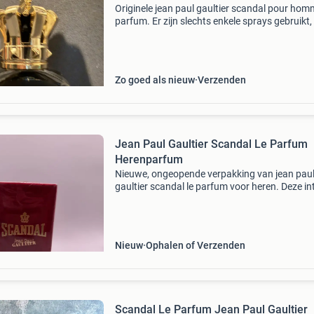
Originele jean paul gaultier scandal pour hom
parfum. Er zijn slechts enkele sprays gebruikt,
de fles is nog vrijwel vol. Een heerlijke geur voo
heren.
Zo goed als nieuw
Verzenden
Jean Paul Gaultier Scandal Le Parfum
Herenparfum
Nieuwe, ongeopende verpakking van jean pau
gaultier scandal le parfum voor heren. Deze i
en navulbare eau de parfum is perfect voor de
moderne man. De verpakking is nog verzegeld
de authen
Nieuw
Ophalen of Verzenden
Scandal Le Parfum Jean Paul Gaultier