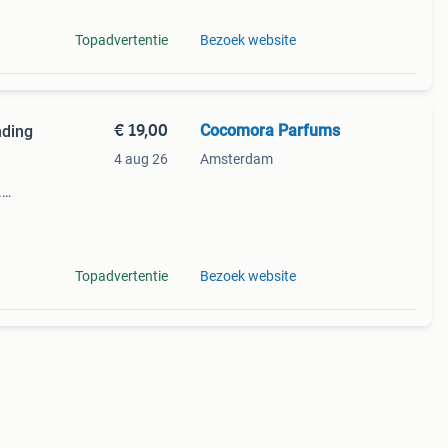
Topadvertentie
Bezoek website
€ 19,00
Cocomora Parfums
nding
4 aug 26
Amsterdam
.
ing!
erd
Topadvertentie
Bezoek website