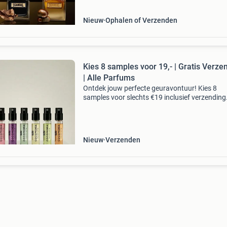
statement – krachtig, v
Nieuw
Ophalen of Verzenden
Kies 8 samples voor 19,- | Gratis Verze
| Alle Parfums
Ontdek jouw perfecte geuravontuur! Kies 8
samples voor slechts €19 inclusief verzending
Keuze uit meer dan 90 geuren! Gratis verzend
Cocomora parfums worden zorgvuldig gecreë
met enkel ho
Nieuw
Verzenden