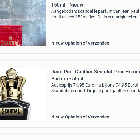
150ml - Nieuw
Aangeboden: scandal le parfum van jean paul
gaultier, een 150ml fles. Dit is een origineel en
ongeopend product, compleet met de originel
verpakking. Perfect voor liefhebbers van deze
iconische geur
Nieuw
Ophalen of Verzenden
Jean Paul Gaultier Scandal Pour Hom
Parfum - 50ml
Adviesprijs 74.95 Euro, nu bij ons 74.95 Euro!
Scandalous good. De jean paul gaultier scand
pour homme le parfum is intens, kruidig en
verslavend mannelijk. Deze geur maakt een
statement – krachtig,
Nieuw
Ophalen of Verzenden