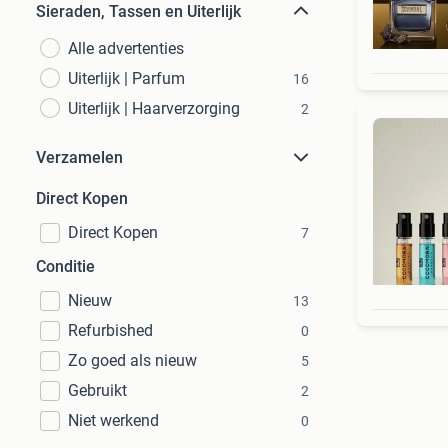
Sieraden, Tassen en Uiterlijk
Alle advertenties
Uiterlijk | Parfum
16
Uiterlijk | Haarverzorging
2
Verzamelen
Direct Kopen
Direct Kopen
7
Conditie
Nieuw
13
Refurbished
0
Zo goed als nieuw
5
Gebruikt
2
Niet werkend
0