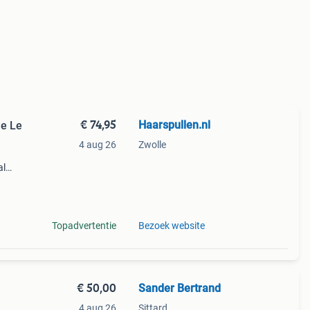
€ 74,95
Haarspullen.nl
me Le
4 aug 26
Zwolle
al
Topadvertentie
Bezoek website
€ 50,00
Sander Bertrand
4 aug 26
Sittard