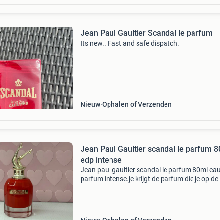
Jean Paul Gaultier Scandal le parfum
Its new.. Fast and safe dispatch.
Nieuw
Ophalen of Verzenden
Jean Paul Gaultier scandal le parfum 
edp intense
Jean paul gaultier scandal le parfum 80ml ea
parfum intense.je krijgt de parfum die je op de
ziet zonder verpakking en is nieuw.de
verzendkosten zijn voor de koper maar ophal
mag natuurlijk