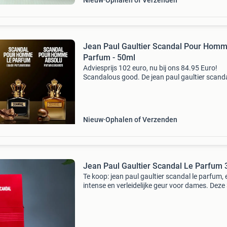
Nieuw
Ophalen of Verzenden
Jean Paul Gaultier Scandal Pour Hom
Parfum - 50ml
Adviesprijs 102 euro, nu bij ons 84.95 Euro!
Scandalous good. De jean paul gaultier scand
pour homme le parfum is intens, kruidig en
verslavend mannelijk. Deze geur maakt een
statement – krachtig, v
Nieuw
Ophalen of Verzenden
Jean Paul Gaultier Scandal Le Parfum
Te koop: jean paul gaultier scandal le parfum, 
intense en verleidelijke geur voor dames. Deze
fles is zo goed als nieuw en slechts een paar k
gebruikt. Perfect voor een avondje uit of als