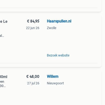
€ 84,95
Haarspullen.nl
me Le
22 jun 26
Zwolle
al
Bezoek website
€ 48,00
Willem
 30ml
een
27 jul 26
Nieuwpoort
 30ml
eer