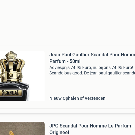
Jean Paul Gaultier Scandal Pour Hom
Parfum - 50ml
Adviesprijs 74.95 Euro, nu bij ons 74.95 Euro!
Scandalous good. De jean paul gaultier scand
pour homme le parfum is intens, kruidig en
verslavend mannelijk. Deze geur maakt een
statement – krachtig,
Nieuw
Ophalen of Verzenden
JPG Scandal Pour Homme Le Parfum -
Origineel