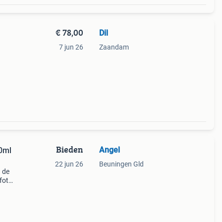
€ 78,00
Dil
7 jun 26
Zaandam
Bieden
Angel
80ml
22 jun 26
Beuningen Gld
u de
 foto
en