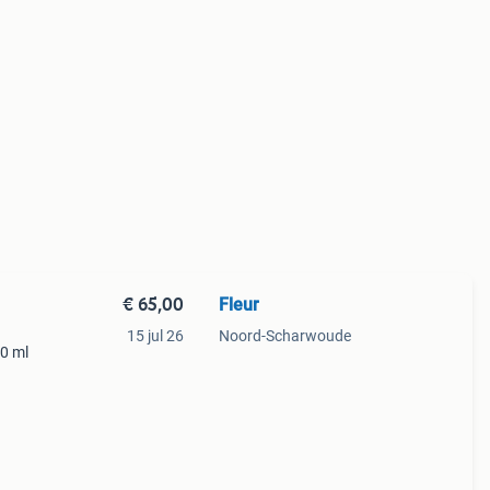
€ 65,00
Fleur
15 jul 26
Noord-Scharwoude
80 ml