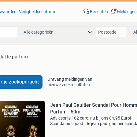
waarden
Veiligheidscentrum
Berichten
Meldingen
Alle categorieën…
A
dal le parfum'
Ontvang meldingen van
r je zoekopdracht
nieuwe zoekresultaten
Jean Paul Gaultier Scandal Pour Hom
Parfum - 50ml
Adviesprijs 102 euro, nu bij ons 84.95 Euro!
Scandalous good. De jean paul gaultier scand
pour homme le parfum is intens, kruidig en
verslavend mannelijk. Deze geur maakt een