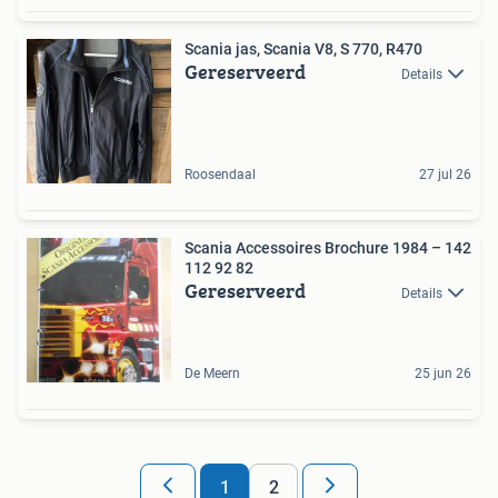
Scania jas, Scania V8, S 770, R470
Gereserveerd
Details
Roosendaal
27 jul 26
Scania Accessoires Brochure 1984 – 142
112 92 82
Gereserveerd
Details
De Meern
25 jun 26
1
2