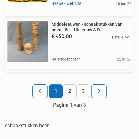
Bezoek website
16 jun 26
Middeleeuwen - schaak stukken van
been - 8e - 10e eeuw A.D.
€ 450,00
Details
's-Hertogenbosch
22 jul 26
1
2
3
Pagina 1 van 3
schaakstukken been