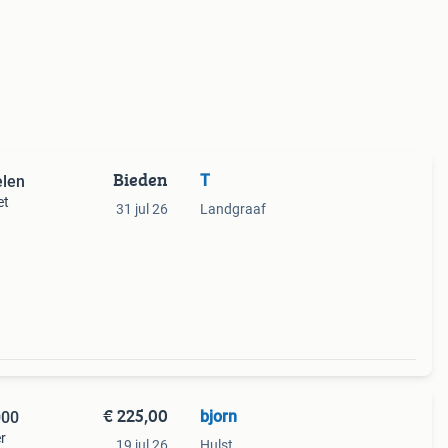
Bieden
T
elen
et
31 jul 26
Landgraaf
€ 225,00
bjorn
000
r
19 jul 26
Hulst