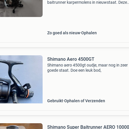
baitrunner karpermolens in nieuwstaat. Deze
molens zijn ideaal voor de serieuze karperviss
bieden uitstekende prestaties en duurzaamhei
zijn zo
Zo goed als nieuw
Ophalen
Shimano Aero 4500GT
Shimano aero 4500gt oudje, maar nog in zeer
goede staat. Doe een leuk bod,
Gebruikt
Ophalen of Verzenden
Shimano Super Baitrunner AERO 1000