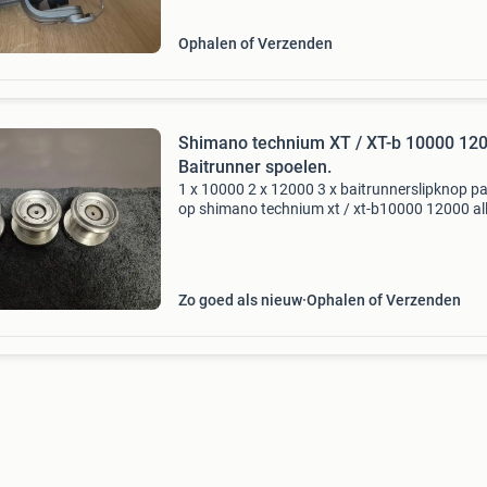
Ophalen of Verzenden
Shimano technium XT / XT-b 10000 12000
Baitrunner spoelen.
1 x 10000 2 x 12000 3 x baitrunnerslipknop p
op shimano technium xt / xt-b10000 12000 all
zeer nette staat. Ruilen voor gewone diepe 1
spoelen is ook goed.
Zo goed als nieuw
Ophalen of Verzenden