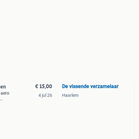
€ 15,00
De vissende verzamelaar
len
 aero
4 jul 26
Haarlem
e.
r ben