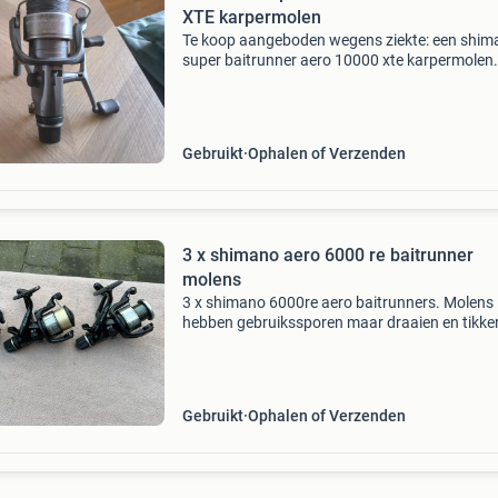
XTE karpermolen
Te koop aangeboden wegens ziekte: een shim
super baitrunner aero 10000 xte karpermolen.
molen is gebruikt en kan worden opgehaald. 
vragen of interesse kunt u contact opnemen v
sumlangrita
Gebruikt
Ophalen of Verzenden
3 x shimano aero 6000 re baitrunner
molens
3 x shimano 6000re aero baitrunners. Molens
hebben gebruikssporen maar draaien en tikke
prima. Vaste prijs op biedingen geen reactie. 
meer karperspullen kijk eens bij mijn andere
advertentie
Gebruikt
Ophalen of Verzenden