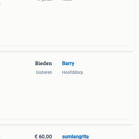
er en
d. Ze
Bieden
Barry
Gisteren
Hoofddorp
€ 60,00
sumlangrita
0