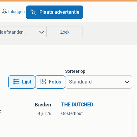
Inloggen
Plaats advertentie
lle afstanden…
Zoek
Sorteer op
Lijst
Foto’s
Bieden
THE DUTCHED
t
4 jul 26
Oosterhout
kijk