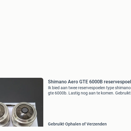
Shimano Aero GTE 6000B reservespoe
Ik bied aan twee reservespoelen type shimano
gte 6000b. Lastig nog aan te komen. Gebruikt
maar goed. Bieden vanaf euro 15 voor de twe
Met vriendelijke groet de vissende verzamelaa
bezig mi
Gebruikt
Ophalen of Verzenden