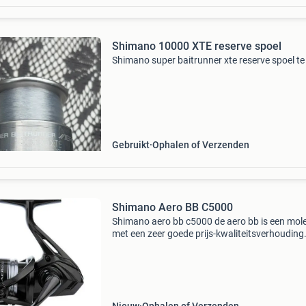
Shimano 10000 XTE reserve spoel
Shimano super baitrunner xte reserve spoel t
Gebruikt
Ophalen of Verzenden
Shimano Aero BB C5000
Shimano aero bb c5000 de aero bb is een mol
met een zeer goede prijs-kwaliteitsverhouding.
biedt veelzijdige prestaties voor dobber- en
feedervissers en is uitgerust met een anti-reve
voorzie