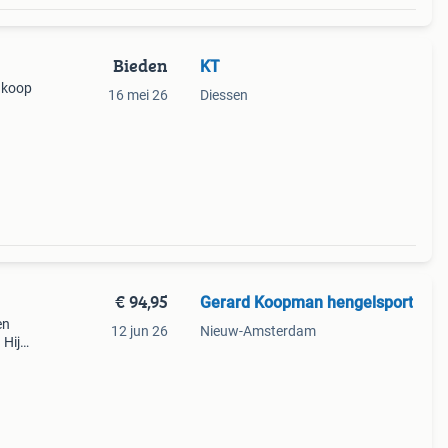
Bieden
KT
e koop
16 mei 26
Diessen
€ 94,95
Gerard Koopman hengelsport
en
12 jun 26
Nieuw-Amsterdam
 Hij
rse