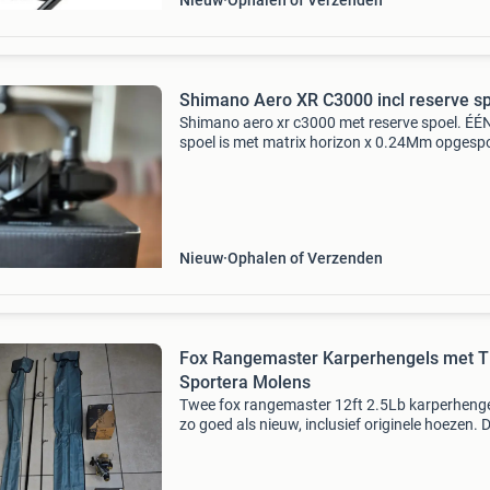
Nieuw
Ophalen of Verzenden
Shimano Aero XR C3000 incl reserve s
Shimano aero xr c3000 met reserve spoel. ÉÉ
spoel is met matrix horizon x 0.24Mm opgesp
Deze molen heeft 1x de waterkant gezien. Orig
doosjes inclusief boekje, washers, enz. Geen o
bied
Nieuw
Ophalen of Verzenden
Fox Rangemaster Karperhengels met 
Sportera Molens
Twee fox rangemaster 12ft 2.5Lb karperhenge
zo goed als nieuw, inclusief originele hoezen. 
hengels zijn ontworpen in engeland. Bijbehor
zijn twee tec sportera sr4507 molens, eveneen
uitst