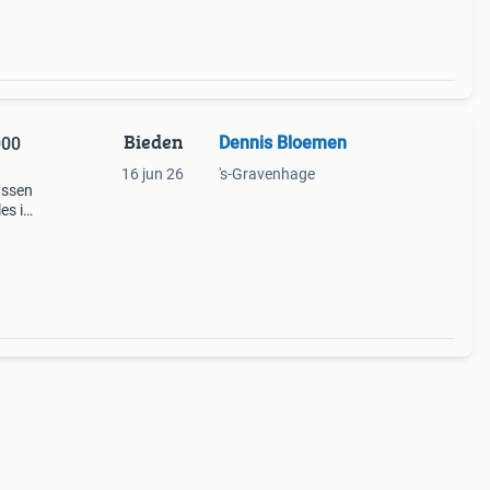
Bieden
Dennis Bloemen
16 jun 26
's-Gravenhage
assen
es in
0000xt