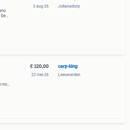
2 aug 26
Julianadorp
ano
 De
Voor
ia
€ 120,00
carp-king
22 mei 26
Leeuwarden
n nog
Voor