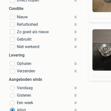
Direct Kopen
0
Conditie
Nieuw
0
Refurbished
0
Zo goed als nieuw
0
Gebruikt
0
Niet werkend
0
Levering
Ophalen
0
Verzenden
0
Aangeboden sinds
Vandaag
0
Gisteren
0
Een week
0
Altijd
0