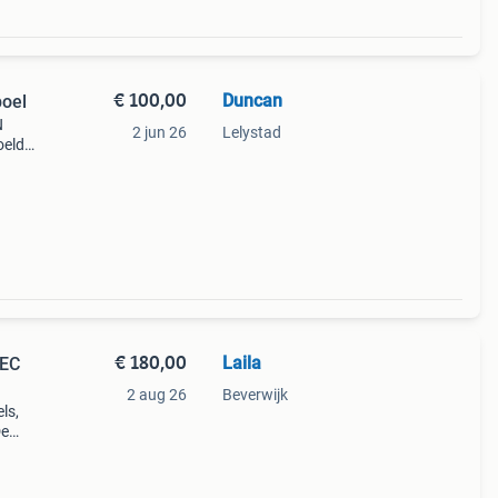
€ 100,00
Duncan
poel
N
2 jun 26
Lelystad
oeld.
inele
nzin
€ 180,00
Laila
TEC
2 aug 26
Beverwijk
ls,
De
end
s in