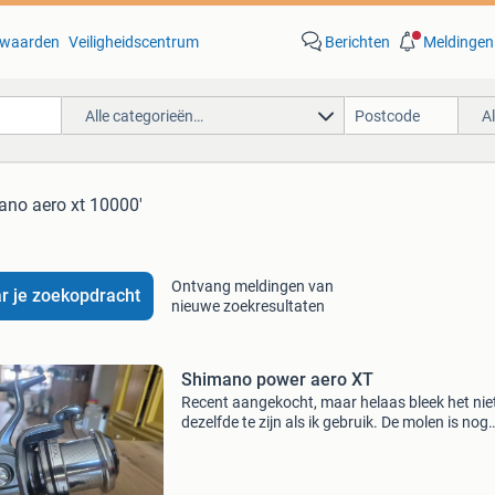
waarden
Veiligheidscentrum
Berichten
Meldingen
Alle categorieën…
A
ano aero xt 10000'
Ontvang meldingen van
r je zoekopdracht
nieuwe zoekresultaten
Shimano power aero XT
Recent aangekocht, maar helaas bleek het nie
dezelfde te zijn als ik gebruik. De molen is nog
netjes, maar de chrome kapjes hebben wat
zonschade wat normaal is bij deze molens. Be
ook eens mijn a