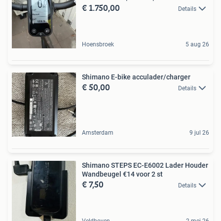
€ 1.750,00
Details
Hoensbroek
5 aug 26
Shimano E-bike acculader/charger
€ 50,00
Details
Amsterdam
9 jul 26
Shimano STEPS EC-E6002 Lader Houder
Wandbeugel €14 voor 2 st
€ 7,50
Details
Veldhoven
2 mei 26