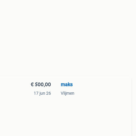
€ 500,00
maks
17 jun 26
Vlijmen