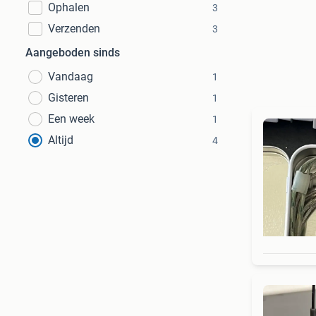
Ophalen
3
Verzenden
3
Aangeboden sinds
Vandaag
1
Gisteren
1
Een week
1
Altijd
4