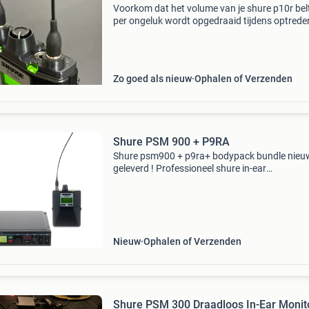
Voorkom dat het volume van je shure p10r be
per ongeluk wordt opgedraaid tijdens optrede
repetities. Deze 3d-geprinte volume guard slui
naadloos aan op de bodypack en fungeert als
stev
Zo goed als nieuw
Ophalen of Verzenden
Shure PSM 900 + P9RA
Shure psm900 + p9ra+ bodypack bundle nieu
geleverd ! Professioneel shure in-ear
monitorsysteem bestaande uit de psm900 ze
en p9ra+ bodypack ontvanger. Betrouwbare rf
performance, kristalheldere s
Nieuw
Ophalen of Verzenden
Shure PSM 300 Draadloos In-Ear Monit