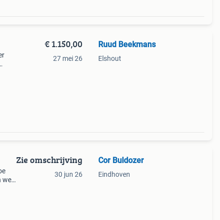
€ 1.150,00
Ruud Beekmans
er
27 mei 26
Elshout
teem
 van
Zie omschrijving
Cor Buldozer
oe
30 jun 26
Eindhoven
 wel