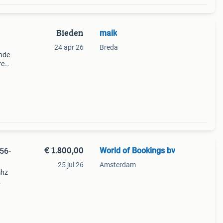
Bieden
maik
24 apr 26
Breda
ande
re
e
€ 1.800,00
World of Bookings bv
56-
25 jul 26
Amsterdam
mhz
es
enders