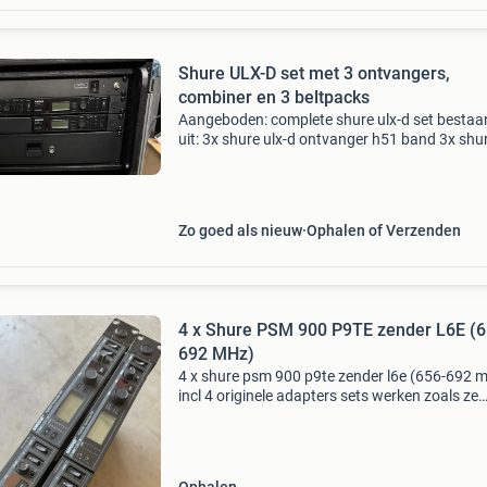
Shure ULX-D set met 3 ontvangers,
combiner en 3 beltpacks
Aangeboden: complete shure ulx-d set besta
uit: 3x shure ulx-d ontvanger h51 band 3x shu
ulx-d beltpack h51 band 1x rf venue distro 4
combiner word geleverd zonder het afgebeeld
rack maar kan n
Zo goed als nieuw
Ophalen of Verzenden
4 x Shure PSM 900 P9TE zender L6E (6
692 MHz)
4 x shure psm 900 p9te zender l6e (656-692 
incl 4 originele adapters sets werken zoals ze
behoren te werken. Let op: zitten geen antenn
en/of ontvangst kastjes bij. Dus alleen de 4 z
+ 4 a