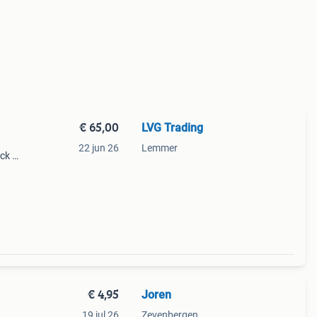
€ 65,00
LVG Trading
22 jun 26
Lemmer
ack up
 onze
ch
€ 4,95
Joren
19 jul 26
Zevenbergen