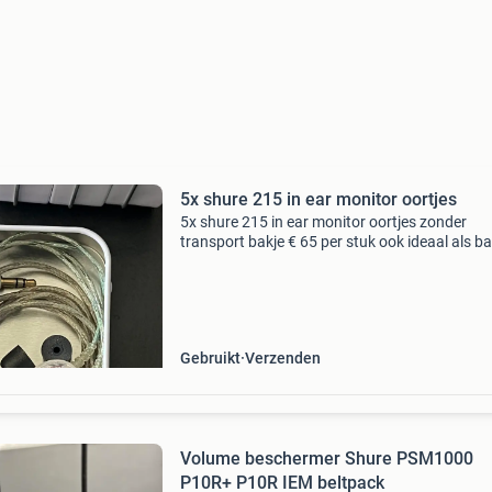
5x shure 215 in ear monitor oortjes
5x shure 215 in ear monitor oortjes zonder
transport bakje € 65 per stuk ook ideaal als b
/ spare oortjes in je tape rack set zie daarvoor
andere advertenties contact: info@lvgshowte
Gebruikt
Verzenden
Volume beschermer Shure PSM1000
P10R+ P10R IEM beltpack