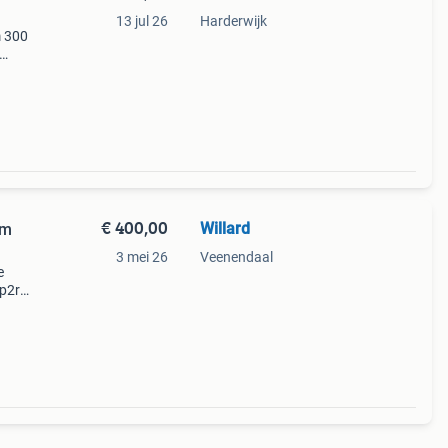
13 jul 26
Harderwijk
m 300
€ 400,00
Willard
em
3 mei 26
Veenendaal
e
 p2r
de