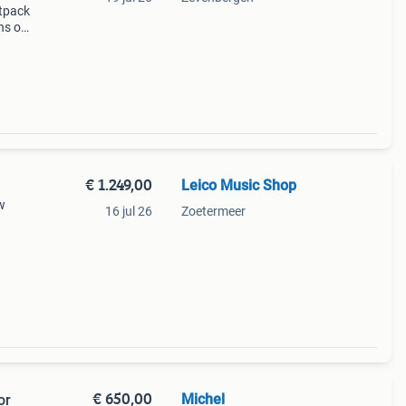
ltpack
ns of
t
 een
€ 1.249,00
Leico Music Shop
w
16 jul 26
Zoetermeer
nder
-
€ 650,00
Michel
or