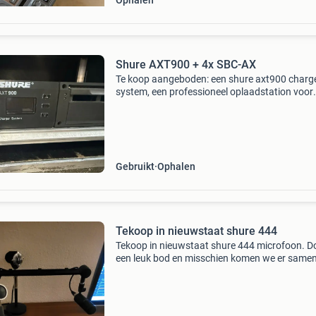
Ophalen
Shure AXT900 + 4x SBC-AX
Te koop aangeboden: een shure axt900 charg
system, een professioneel oplaadstation voor
shure draadloze microfoonsystemen. Dit sys
is ideaal voor het efficiënt opladen en beheren
meerdere ac
Gebruikt
Ophalen
Tekoop in nieuwstaat shure 444
Tekoop in nieuwstaat shure 444 microfoon. D
een leuk bod en misschien komen we er samen
uit. Groetjes cor.