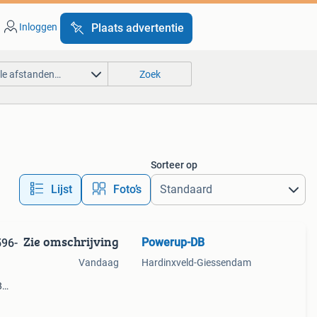
Inloggen
Plaats advertentie
lle afstanden…
Zoek
Sorteer op
Lijst
Foto’s
Zie omschrijving
Powerup-DB
596-
Vandaag
Hardinxveld-Giessendam
8
eem
aat en