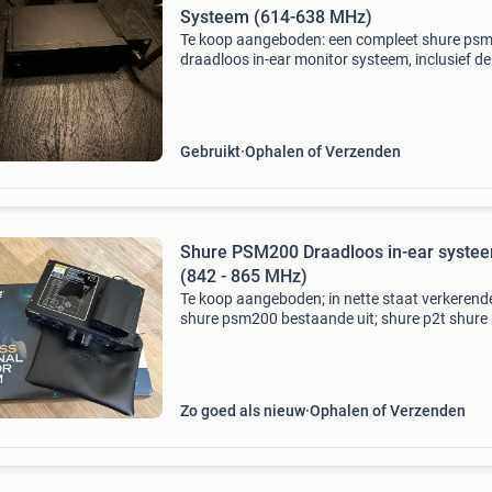
Systeem (614-638 MHz)
Te koop aangeboden: een compleet shure ps
draadloos in-ear monitor systeem, inclusief de
shure p3ra beltpack. Dit systeem werkt op de
frequentieband 614-638 mhz en is ideaal voor
muzikanten en pe
Gebruikt
Ophalen of Verzenden
Shure PSM200 Draadloos in-ear syste
(842 - 865 MHz)
Te koop aangeboden; in nette staat verkerend
shure psm200 bestaande uit; shure p2t shure
voeding met dit shure monitorsysteem kunt u
muziek luisteren via uw earphones op hetzelf
moment dat het
Zo goed als nieuw
Ophalen of Verzenden