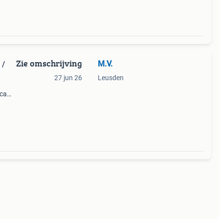
Zie omschrijving
M.V.
 /
27 jun 26
Leusden
ica