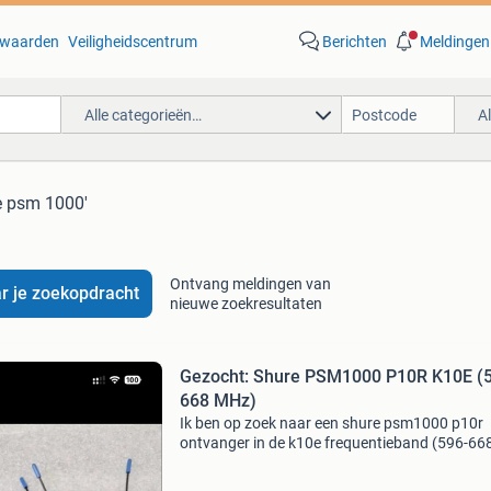
waarden
Veiligheidscentrum
Berichten
Meldingen
Alle categorieën…
A
e psm 1000'
Ontvang meldingen van
r je zoekopdracht
nieuwe zoekresultaten
Gezocht: Shure PSM1000 P10R K10E (
668 MHz)
Ik ben op zoek naar een shure psm1000 p10r
ontvanger in de k10e frequentieband (596-66
mhz). Als u er een heeft die u wilt verkopen, n
dan contact met mij op met details over de st