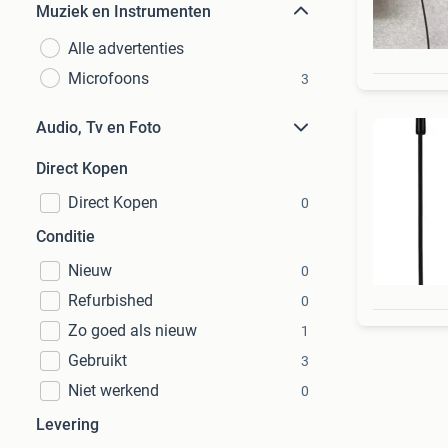
Muziek en Instrumenten
Alle advertenties
Microfoons
3
Audio, Tv en Foto
Direct Kopen
Direct Kopen
0
Conditie
Nieuw
0
Refurbished
0
Zo goed als nieuw
1
Gebruikt
3
Niet werkend
0
Levering