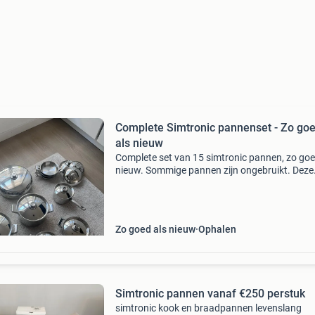
Complete Simtronic pannenset - Zo go
als nieuw
Complete set van 15 simtronic pannen, zo goe
nieuw. Sommige pannen zijn ongebruikt. Deze
hoogwaardige pannenset heeft een nieuwwa
van boven de €4500. De set is op te halen in
maassluis.
Zo goed als nieuw
Ophalen
Simtronic pannen vanaf €250 perstuk
​simtronic kook en braadpannen levenslang