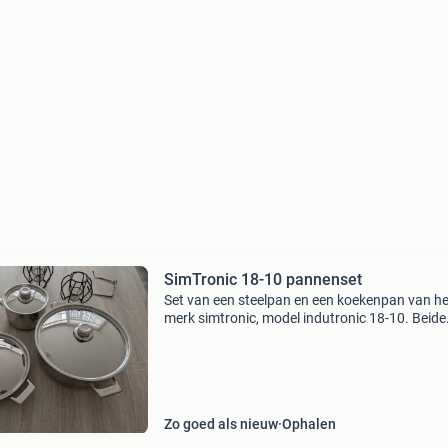
SimTronic 18-10 pannenset
Set van een steelpan en een koekenpan van he
merk simtronic, model indutronic 18-10. Beide
pannen zijn gemaakt van roestvrij staal en k
met een deksel. Ze zijn geschikt voor inductie e
in g
Zo goed als nieuw
Ophalen