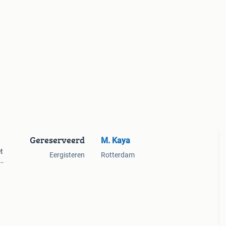
Gereserveerd
M. Kaya
t
Eergisteren
Rotterdam
omen
n zijn