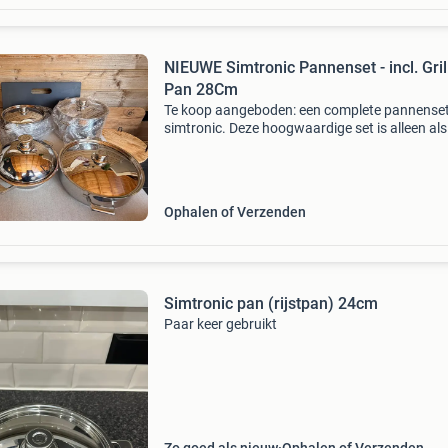
NIEUWE Simtronic Pannenset - incl. Gril
Pan 28Cm
Te koop aangeboden: een complete pannense
simtronic. Deze hoogwaardige set is alleen als
complete set te koop en is ideaal voor de serie
thuiskok. De pannen zijn van rvs en verkeren i
uitstek
Ophalen of Verzenden
Simtronic pan (rijstpan) 24cm
Paar keer gebruikt