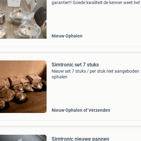
garantie!!! Goede kwaliteit de kenner weet het
kookpan 24 cm 5.25L nieuw!!! 1X kookpan 2
8.5L zgn 2x gebruikt 1x kookpan 24cm 5.25L
2x gebruikt 1x b
Nieuw
Ophalen
Simtronic set 7 stuks
Nieuw set 7 stuks / per stuk niet aangeboden
ophalen
Nieuw
Ophalen of Verzenden
Simtronic nieuwe pannen