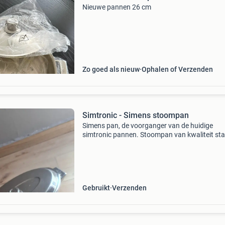
Nieuwe pannen 26 cm
Zo goed als nieuw
Ophalen of Verzenden
Simtronic - Simens stoompan
Simens pan, de voorganger van de huidige
simtronic pannen. Stoompan van kwaliteit sta
18/10. De pan wordt geleverd met een
geperforeerde inzet, ideaal voor het vetvrij st
van vis of groenten. Af
Gebruikt
Verzenden