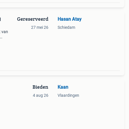
Gereserveerd
Hasan Atay
l
27 mei 26
Schiedam
t van
uze
n
Bieden
Kaan
4 aug 26
Vlaardingen