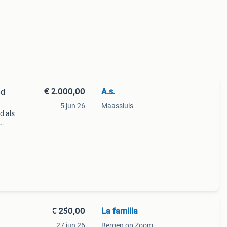
€ 2.000,00
A.s.
ed
5 jun 26
Maassluis
d als
arde
€ 250,00
La familia
27 jun 26
Bergen op Zoom