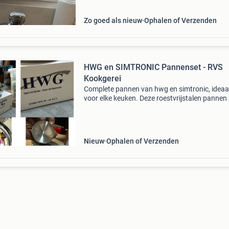
Zo goed als nieuw
Ophalen of Verzenden
HWG en SIMTRONIC Pannenset - RVS
Kookgerei
Complete pannen van hwg en simtronic, ideaa
voor elke keuken. Deze roestvrijstalen pannen 
duurzaam en geschikt voor dagelijks gebruik.
set bevat diverse maten kookpannen en een
sauteerpan, pe
Nieuw
Ophalen of Verzenden