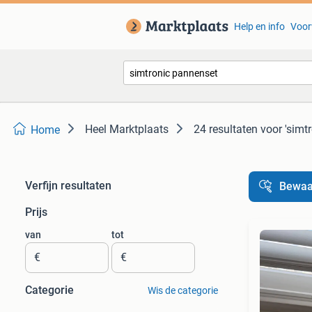
Help en info
Voor
Heel Marktplaats
24 resultaten
voor 'simt
Home
Verfijn resultaten
Bewaa
Prijs
van
tot
€
€
Categorie
Wis de categorie