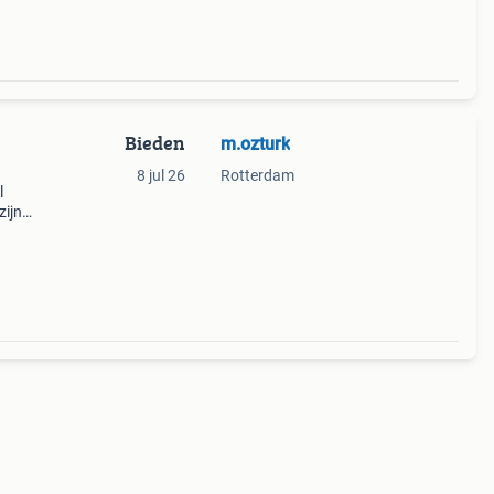
Bieden
m.ozturk
8 jul 26
Rotterdam
l
zijn
 De