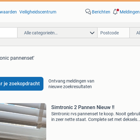
waarden
Veiligheidscentrum
Berichten
Meldingen
Alle categorieën…
A
ronic pannenset'
Ontvang meldingen van
r je zoekopdracht
nieuwe zoekresultaten
Simtronic 2 Pannen Nieuw !!
Simtronic rvs pannenset te koop. Nooit gebrui
in zeer nette staat. Complete set met deksels.
Geschikt voor alle warmtebronnen. Bieden of 
prijs.