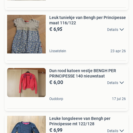
Leuk tuniekje van Bengh per Principesse
maat 116/122
€ 6,95
Details
IJsselstein
23 apr 26
Dun rood katoen vestje BENGH PER
PRINCIPESSE 140 nieuwstaat
€ 6,00
Details
Ouddorp
17 jul 26
Leuke longsleeve van Bengh per
Principesse mt 122/128
€ 6,99
Details