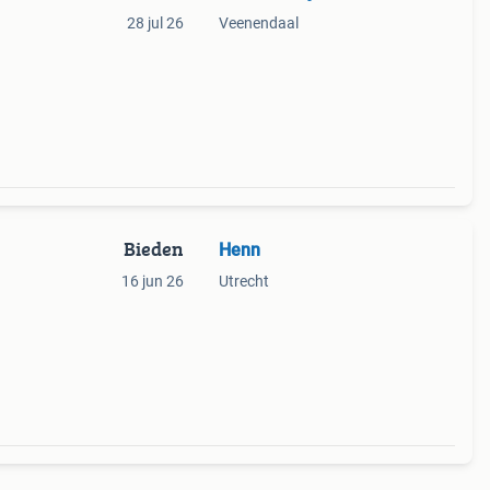
28 jul 26
Veenendaal
Bieden
Henn
16 jun 26
Utrecht