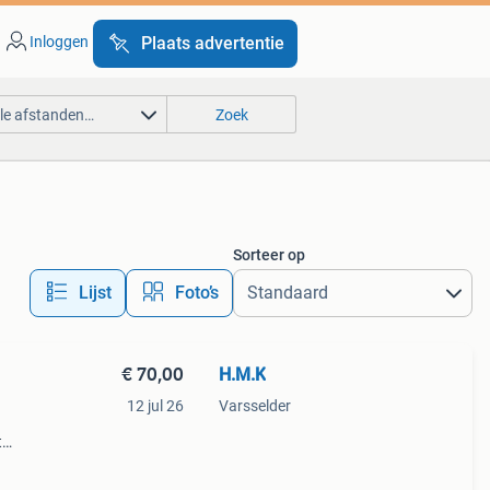
Inloggen
Plaats advertentie
lle afstanden…
Zoek
Sorteer op
Lijst
Foto’s
€ 70,00
H.M.K
12 jul 26
Varsselder
t
wit
n