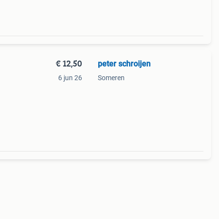
€ 12,50
peter schroijen
6 jun 26
Someren