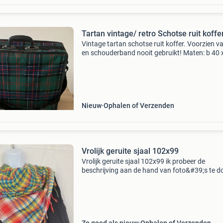
Tartan vintage/ retro Schotse ruit koffe
Vintage tartan schotse ruit koffer. Voorzien va
en schouderband nooit gebruikt! Maten: b 40 
x d 12 cm
Nieuw
Ophalen of Verzenden
Vrolijk geruite sjaal 102x99
Vrolijk geruite sjaal 102x99 ik probeer de
beschrijving aan de hand van foto&#39;s te d
omdat dit meer zegt dan een stukje tekst. Heb 
nog vragen stel ze gerust! Voor veel meer kled
acces