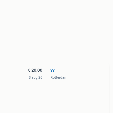
€ 20,00
vv
3 aug 26
Rotterdam