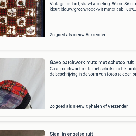
Vintage foulard, shawl afmeting: 86 cm-86 cm
kleur: blauw/groen/rood/wit materiaal: 100%
polyester made in italy vintage foulard, shawl
gemaakt van een mooie fijn geweven stof. De
high-end shawl hee
Zo goed als nieuw
Verzenden
Gave patchwork muts met schotse ruit
Gave patchwork muts met schotse ruit ik pro
de beschrijving in de vorm van fotos te doen 
dit meer zegt dan een stuk tekst. Als je vragen
stel ze gerust! Item wordt verkocht zoals afge
Zo goed als nieuw
Ophalen of Verzenden
Sjaal in engelse ruit