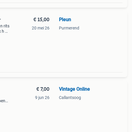
€ 15,00
Pleun
r
n rits
20 mei 26
Purmerend
x h 35
€ 7,00
Vintage Online
9 jun 26
Callantsoog
oen
je
ing,