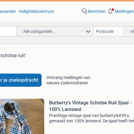
waarden
Veiligheidscentrum
Berichten
Meldingen
Alle categorieën…
A
 schotse ruit'
Ontvang meldingen van
r je zoekopdracht
nieuwe zoekresultaten
Burberry's Vintage Schotse Ruit Sjaal -
100% Lamswol
Prachtige vintage sjaal van burberry&#39;s,
gemaakt van 100% lamswol. De sjaal heeft he
iconische schotse ruitpatroon in beige, zwart, 
en rood. Perfect om elke outfit een klassieke e