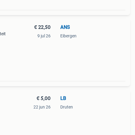
€ 22,50
ANS
teit
9 jul 26
Eibergen
€ 5,00
LB
22 jun 26
Druten