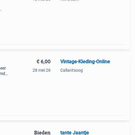
ze
€ 6,00
Vintage-Kleding-Online
beer
28 mei 26
Callantsoog
omdat
 hebt,
b
Bieden
tante Jaantje