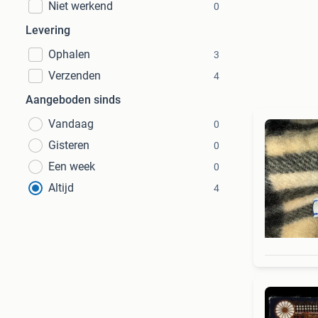
Niet werkend
0
Levering
Ophalen
3
Verzenden
4
Aangeboden sinds
Vandaag
0
Gisteren
0
Een week
0
Altijd
4