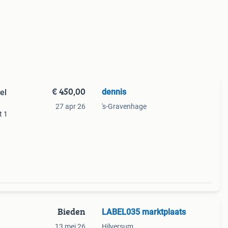
€ 450,00
dennis
27 apr 26
's-Gravenhage
t 1
Bieden
LABEL035 marktplaats
13 mei 26
Hilversum