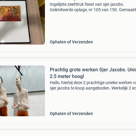
Ingelijste zeefdruk feest van sjer jacobs.
Gelimiteerde oplage, nr 105 van 150. Gemaakt
2001. In uitstekende staat. De lijst is 51cm x 
en het kunstwerk ongeveer 30 x 25 cm.
Ophalen of Verzenden
Prachtig grote werken Sjer Jacobs. Unic
2.5 meter hoog!
Hallo, hierbij deze 2 prachtige unieke werken 
sjer jacobs te koop aangeboden. Werkelijk 2 e
eye catchers. Bieden voor de set. Voor vragen
u contact met mij opnemen. Mvg bob
Ophalen of Verzenden