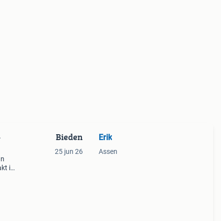
Bieden
Erik
-
25 jun 26
Assen
an
kt in
oplage
t