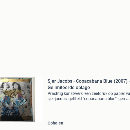
Sjer Jacobs - Copacabana Blue (2007) 
Gelimiteerde oplage
Prachtig kunstwerk, een zeefdruk op papier v
sjer jacobs, getiteld “copacabana blue”, gemaa
2007. Dit is nummer 68 van een gelimiteerde 
van 150 stuks. Het werk is ingelijst met een lijs
Ophalen