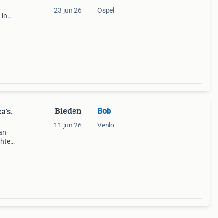
23 jun 26
Ospel
 in
41 cm
Bieden
Bob
a's.
11 jun 26
Venlo
van
chte
 kunt