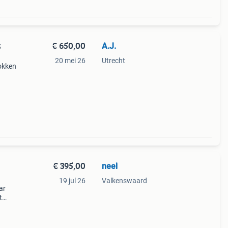
€ 650,00
A.J.
S
20 mei 26
Utrecht
rokken
€ 395,00
neel
19 jul 26
Valkenswaard
ar
t
an