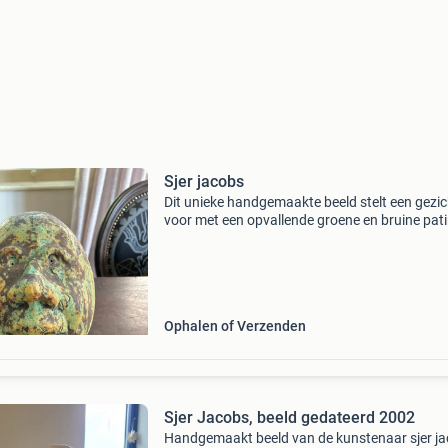
Sjer jacobs
Dit unieke handgemaakte beeld stelt een gezic
voor met een opvallende groene en bruine pat
Het kunstwerk is vervaardigd uit een onbeken
materiaal dat lijkt op steen of keramiek, met e
ruwe, g
Ophalen of Verzenden
Sjer Jacobs, beeld gedateerd 2002
Handgemaakt beeld van de kunstenaar sjer ja