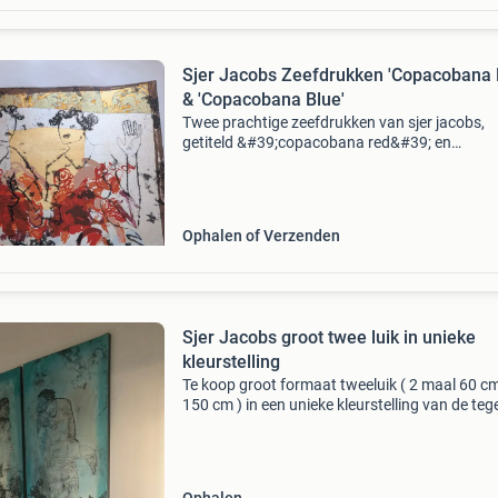
Sjer Jacobs Zeefdrukken 'Copacobana 
& 'Copacobana Blue'
Twee prachtige zeefdrukken van sjer jacobs,
getiteld &#39;copacobana red&#39; en
&#39;copacobana blue&#39;. Beide werken zi
genummerd en gesigneerd door de kunstenaar
zijn niet i
Ophalen of Verzenden
Sjer Jacobs groot twee luik in unieke
kleurstelling
Te koop groot formaat tweeluik ( 2 maal 60 c
150 cm ) in een unieke kleurstelling van de teg
kunstenaar sjer jacobs. Het tweeluik dateert 
1998 en verkeerd in een uitmuntende staat! H
heef