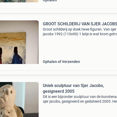
Ophalen
GROOT SCHILDERIJ VAN SJER JACOB
Groot schilderij op doek twee figuren. Van sjer
jacobs 1992 (110x90) 1 latje is wat krom get
Ophalen of Verzenden
Uniek sculptuur van Sjer Jacobs,
gesigneerd 2005
Dit is een bijzonder sculptuur van de kunstena
sjer jacobs, gesigneerd en gedateerd 2005. He
werk toont twee abstracte gezichten, wat
kenmerkend is voor zijn stijl. Het is gemaakt v
steen of kera