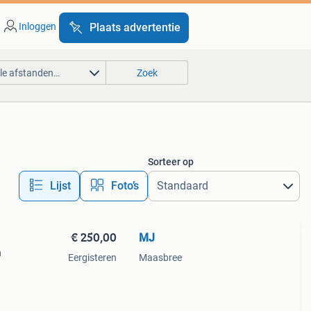
Inloggen
Plaats advertentie
lle afstanden…
Zoek
Sorteer op
Lijst
Foto’s
€ 250,00
MJ
n
Eergisteren
Maasbree