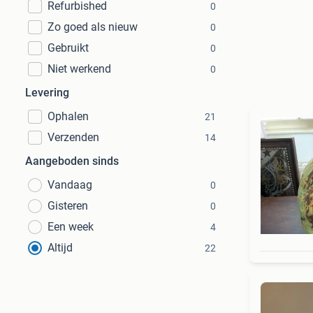
Refurbished
0
Zo goed als nieuw
0
Gebruikt
0
Niet werkend
0
Levering
Ophalen
21
Verzenden
14
Aangeboden sinds
Vandaag
0
Gisteren
0
Een week
4
Altijd
22