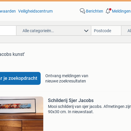
waarden
Veiligheidscentrum
Berichten
Meldingen
Alle categorieën…
A
jacobs kunst'
Ontvang meldingen van
r je zoekopdracht
nieuwe zoekresultaten
Schilderij Sjer Jacobs
Mooi schilderij van sjer jacobs. Afmetingen zij
90x30 cm. In nieuwstaat.