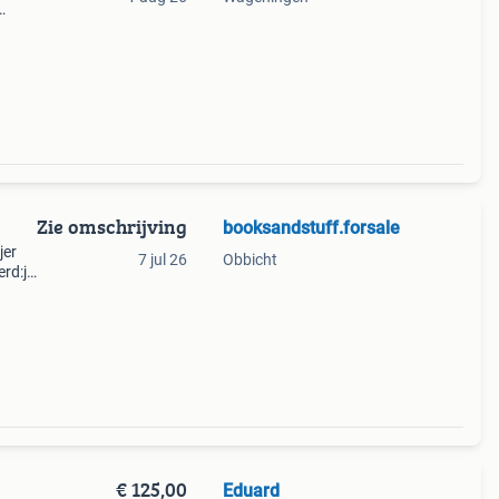
t
 voor
Zie omschrijving
booksandstuff.forsale
jer
7 jul 26
Obbicht
rd:ja
€ 125,00
Eduard