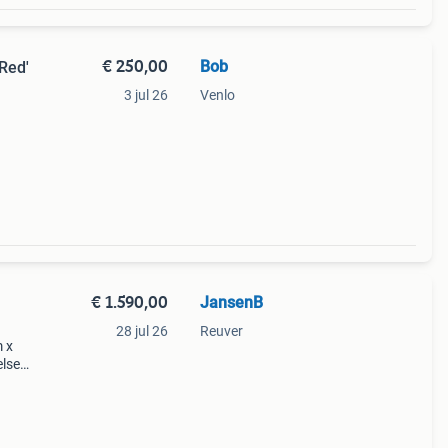
€ 250,00
Bob
Red'
3 jul 26
Venlo
jn
. Ze
€ 1.590,00
JansenB
28 jul 26
Reuver
m x
else
van
et