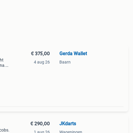
€ 375,00
Gerda Wallet
ht
4 aug 26
Baarn
ina.
d
en
€ 290,00
JKdarts
cobs.
1 aug 26
Wageningen