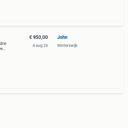
€ 950,00
John
drie
4 aug 26
Winterswijk
De