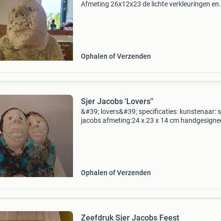
Afmeting 26x12x23 de lichte verkleuringen en
craquelé dragen bij aan de authenticiteit en he
verhaal van het kunstwerk. Een bijzonder stuk
de lie
Ophalen of Verzenden
Sjer Jacobs 'Lovers''
&#39; lovers&#39; specificaties: kunstenaar: s
jacobs afmeting:24 x 23 x 14 cm handgesignee
techniek:keramiek onze prijs: € 275 (niet
onderhandelbaar)
Ophalen of Verzenden
Zeefdruk Sjer Jacobs Feest