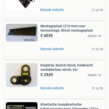
Bezoek website
31 jul 26
Montageplaat (210 mm) voor
liermontage, Winch montageplaat
€ 69,95
Details
Bezoek website
31 jul 26
Klapblok, Snatch-block, trekkracht
verdubbelaar, winch, lier
€ 29,95
Details
Bezoek website
31 jul 26
Kinetische touw,kinetische
kabel,recovery rope.22mmx9m 13Ton