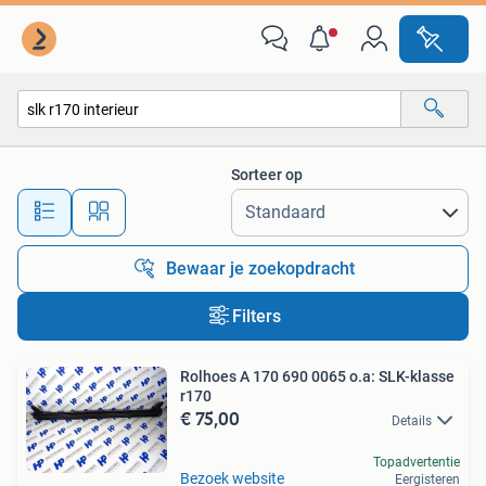
Alle categorieën…
Sorteer op
Alle afstanden…
Bewaar je zoekopdracht
Filters
Rolhoes A 170 690 0065 o.a: SLK-klasse
r170
€ 75,00
Details
Topadvertentie
Bezoek website
Eergisteren