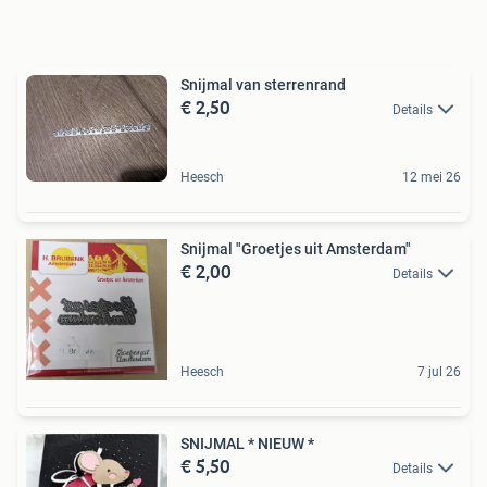
Snijmal van sterrenrand
€ 2,50
Details
Heesch
12 mei 26
Snijmal "Groetjes uit Amsterdam"
€ 2,00
Details
Heesch
7 jul 26
SNIJMAL * NIEUW *
€ 5,50
Details