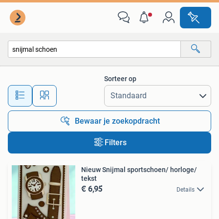
Alle categorieën…
Sorteer op
Alle afstanden…
Bewaar je zoekopdracht
Filters
Nieuw Snijmal sportschoen/ horloge/
tekst
€ 6,95
Details