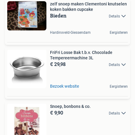
zelf snoep maken Clementoni knutselen
koken bakken cupcake
Bieden
Details
Hardinxveld-Giessendam
Eergisteren
FriFri Losse Bak t.b.v. Chocolade
Tempereermachine 3L
€ 29,98
Details
Bezoek website
Eergisteren
Snoep, bonbons & co.
€ 9,90
Details