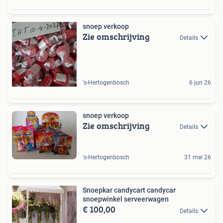
snoep verkoop
Zie omschrijving
Details
's-Hertogenbosch
6 jun 26
snoep verkoop
Zie omschrijving
Details
's-Hertogenbosch
31 mei 26
Snoepkar candycart candycar
snoepwinkel serveerwagen
€ 100,00
Details