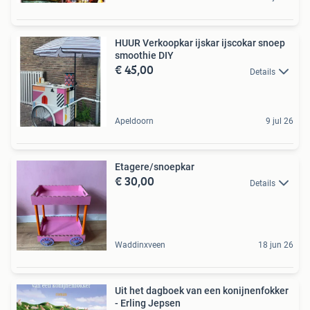
HUUR Verkoopkar ijskar ijscokar snoep
smoothie DIY
€ 45,00
Details
Apeldoorn
9 jul 26
Etagere/snoepkar
€ 30,00
Details
Waddinxveen
18 jun 26
Uit het dagboek van een konijnenfokker
- Erling Jepsen