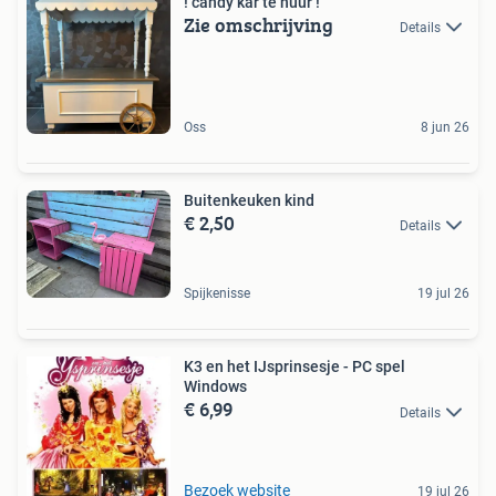
! candy kar te huur !
Zie omschrijving
Details
Oss
8 jun 26
Buitenkeuken kind
€ 2,50
Details
Spijkenisse
19 jul 26
K3 en het IJsprinsesje - PC spel
Windows
€ 6,99
Details
Bezoek website
19 jul 26