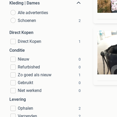
Kleding | Dames
Alle advertenties
Schoenen
2
Direct Kopen
Direct Kopen
1
Conditie
Nieuw
0
Refurbished
0
Zo goed als nieuw
1
Gebruikt
0
Niet werkend
0
Levering
Ophalen
2
Verzenden
2