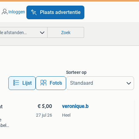
Inloggen
Plaats advertentie
lle afstanden…
Zoek
Sorteer op
Lijst
Foto’s
€ 5,00
veronique.b
t
27 jul 26
Heel
e
bele
nog in