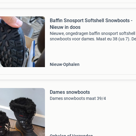
Baffin Snosport Softshell Snowboots -
Nieuw in doos
Nieuwe, ongedragen baffin snosport softshell
snowboots voor dames. Maat eu 38 (us 7). D
waterdichte boots zijn perfect voor winterse
omstandigheden en houden je voeten warm t
-20°c. Ze zijn voorz
Nieuw
Ophalen
Dames snowboots
Dames snowboots maat 39/4