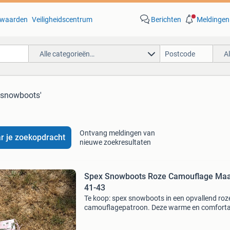
waarden
Veiligheidscentrum
Berichten
Meldingen
Alle categorieën…
A
 snowboots'
Ontvang meldingen van
r je zoekopdracht
nieuwe zoekresultaten
Spex Snowboots Roze Camouflage Maa
41-43
Te koop: spex snowboots in een opvallend roz
camouflagepatroon. Deze warme en comforta
laarzen zijn ideaal voor de wintermaanden of
wintersport. Ze zijn gedragen, maar verkeren 