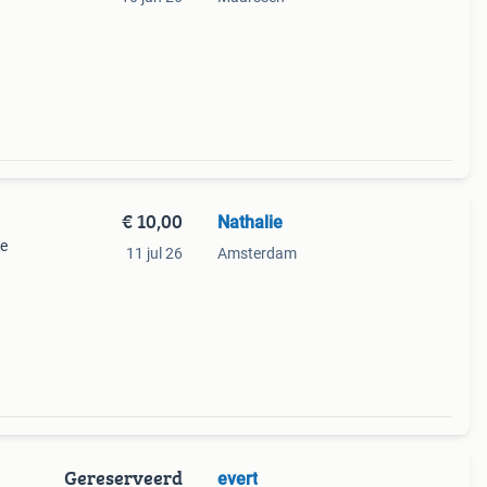
€ 10,00
Nathalie
ie
11 jul 26
Amsterdam
Gereserveerd
evert