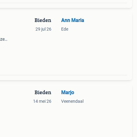
Bieden
Ann Maria
29 jul 26
Ede
eze
ot
Bieden
Marjo
14 mei 26
Veenendaal