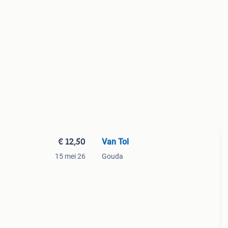
€ 12,50
Van Tol
15 mei 26
Gouda