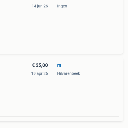
14 jun 26
Ingen
€ 35,00
m
19 apr 26
Hilvarenbeek