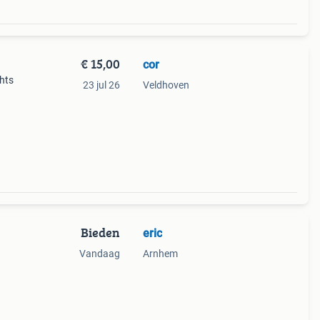
€ 15,00
cor
hts
23 jul 26
Veldhoven
Bieden
eric
Vandaag
Arnhem