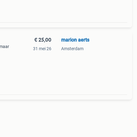
€ 25,00
marion aerts
 maar
31 mei 26
Amsterdam