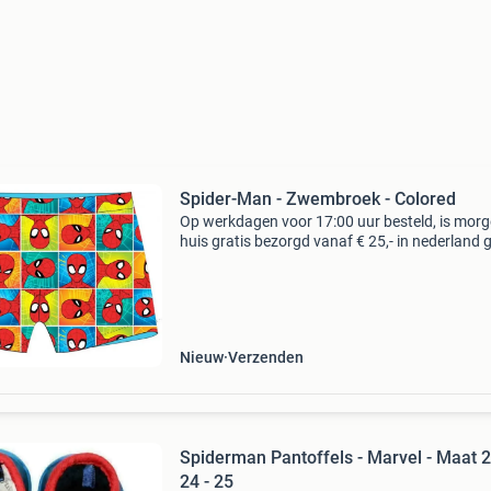
Spider-Man - Zwembroek - Colored
Op werkdagen voor 17:00 uur besteld, is morg
huis gratis bezorgd vanaf € 25,- in nederland g
bezorgd vanaf € 50,- in belgië binnen 30 dage
ontvangst gratis retourneren* eerst z
Nieuw
Verzenden
Spiderman Pantoffels - Marvel - Maat 2
24 - 25