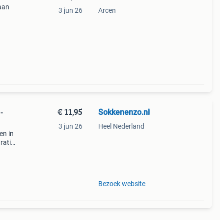
 aan
3 jun 26
Arcen
€ 11,95
Sokkenenzo.nl
-
3 jun 26
Heel Nederland
en in
ratis
n na
Bezoek website