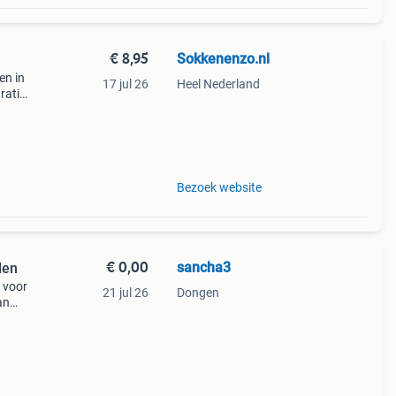
€ 8,95
Sokkenenzo.nl
en in
17 jul 26
Heel Nederland
ratis
n na
Bezoek website
€ 0,00
sancha3
len
t voor
21 jul 26
Dongen
an
dalen