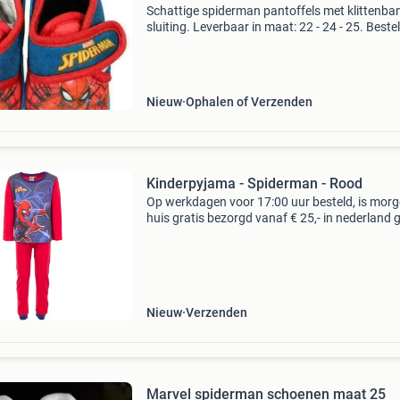
Schattige spiderman pantoffels met klittenba
sluiting. Leverbaar in maat: 22 - 24 - 25. Bestel
direct online; wij leveren uit eigen voorraad. Gr
verzending binnen nederland, duitsland en bel
Nieuw
Ophalen of Verzenden
Kinderpyjama - Spiderman - Rood
Op werkdagen voor 17:00 uur besteld, is morg
huis gratis bezorgd vanaf € 25,- in nederland g
bezorgd vanaf € 50,- in belgië binnen 30 dage
ontvangst gratis retourneren* eerst z
Nieuw
Verzenden
Marvel spiderman schoenen maat 25