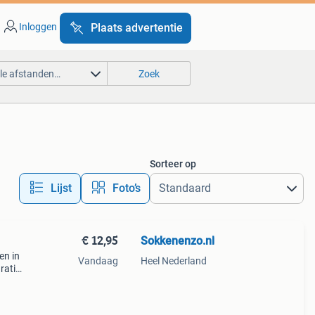
Inloggen
Plaats advertentie
lle afstanden…
Zoek
Sorteer op
Lijst
Foto’s
€ 12,95
Sokkenenzo.nl
en in
Vandaag
Heel Nederland
ratis
n na