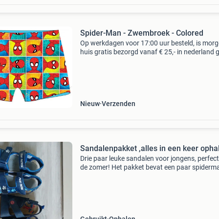
Spider-Man - Zwembroek - Colored
Op werkdagen voor 17:00 uur besteld, is morg
huis gratis bezorgd vanaf € 25,- in nederland g
bezorgd vanaf € 50,- in belgië binnen 30 dage
ontvangst gratis retourneren* eerst z
Nieuw
Verzenden
Sandalenpakket ,alles in een keer opha
Drie paar leuke sandalen voor jongens, perfec
de zomer! Het pakket bevat een paar spiderm
sandalen in maat 25, een paar paw patrol san
in maat 27 en een paar bobbi shoes sandalen
(camoufl