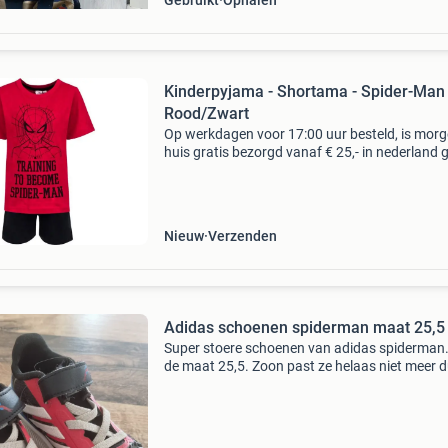
Gebruikt
Ophalen
Kinderpyjama - Shortama - Spider-Man 
Rood/Zwart
Op werkdagen voor 17:00 uur besteld, is morg
huis gratis bezorgd vanaf € 25,- in nederland g
bezorgd vanaf € 50,- in belgië binnen 30 dage
ontvangst gratis retourneren* eerst z
Nieuw
Verzenden
Adidas schoenen spiderman maat 25,5
Super stoere schoenen van adidas spiderman.
de maat 25,5. Zoon past ze helaas niet meer d
mogen door naar een andere jongen. Ze zijn n
steeds te koop voor 40 euro. Schoenen zijn he
licht e