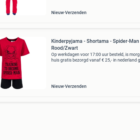
Nieuw
Verzenden
Kinderpyjama - Shortama - Spider-Man 
Rood/Zwart
Op werkdagen voor 17:00 uur besteld, is morg
huis gratis bezorgd vanaf € 25,- in nederland g
bezorgd vanaf € 50,- in belgië binnen 30 dage
ontvangst gratis retourneren* eerst z
Nieuw
Verzenden