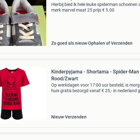
Hierbij bied ik hele leuke spiderman schoenen
merk marvel maat 25 prijs € 5.00
Zo goed als nieuw
Ophalen of Verzenden
Kinderpyjama - Shortama - Spider-Man 
Rood/Zwart
Op werkdagen voor 17:00 uur besteld, is morg
huis gratis bezorgd vanaf € 25,- in nederland g
bezorgd vanaf € 50,- in belgië binnen 30 dage
ontvangst gratis retourneren* eerst z
Nieuw
Verzenden