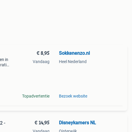
€ 8,95
Sokkenenzo.nl
en in
Vandaag
Heel Nederland
ratis
n na
Topadvertentie
Bezoek website
€ 14,95
Disneykamers NL
2 -
Vandaag
Oisterwijk