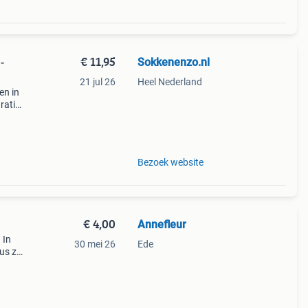
€ 11,95
Sokkenenzo.nl
-
21 jul 26
Heel Nederland
en in
ratis
n na
Bezoek website
€ 4,00
Annefleur
 In
30 mei 26
Ede
us ze
og
el