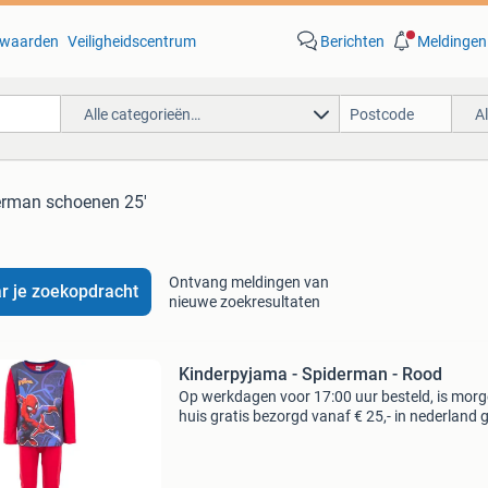
waarden
Veiligheidscentrum
Berichten
Meldingen
Alle categorieën…
A
derman schoenen 25'
Ontvang meldingen van
r je zoekopdracht
nieuwe zoekresultaten
Kinderpyjama - Spiderman - Rood
Op werkdagen voor 17:00 uur besteld, is morg
huis gratis bezorgd vanaf € 25,- in nederland g
bezorgd vanaf € 50,- in belgië binnen 30 dage
ontvangst gratis retourneren* eerst z