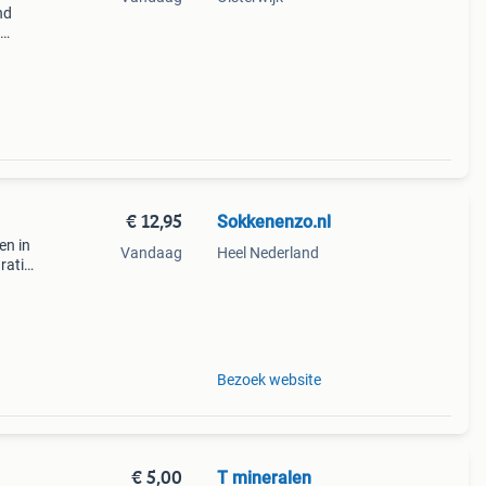
nd
atis
gië
€ 12,95
Sokkenenzo.nl
en in
Vandaag
Heel Nederland
ratis
n na
Bezoek website
€ 5,00
T mineralen