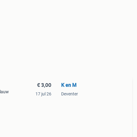
€ 3,00
K en M
blauw
17 jul 26
Deventer