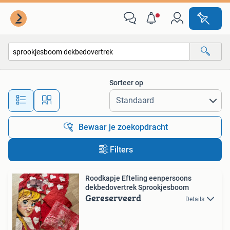
Alle categorieën…
Sorteer op
Alle afstanden…
Bewaar je zoekopdracht
Filters
Roodkapje Efteling eenpersoons
dekbedovertrek Sprookjesboom
Gereserveerd
Details