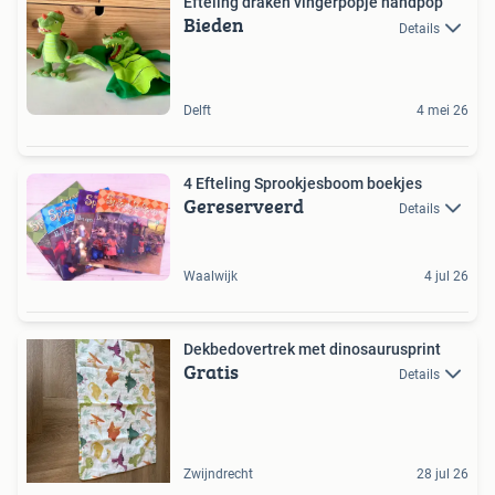
Efteling draken vingerpopje handpop
Bieden
Details
Delft
4 mei 26
4 Efteling Sprookjesboom boekjes
Gereserveerd
Details
Waalwijk
4 jul 26
Dekbedovertrek met dinosaurusprint
Gratis
Details
Zwijndrecht
28 jul 26