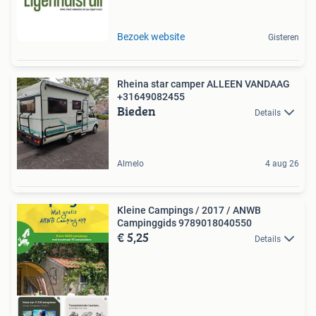
Bezoek website
Gisteren
Rheina star camper ALLEEN VANDAAG
+31649082455
Bieden
Details
Almelo
4 aug 26
Kleine Campings / 2017 / ANWB
Campinggids 9789018040550
€ 5,25
Details