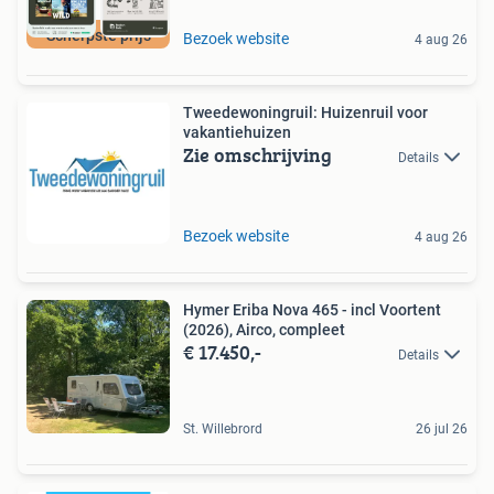
Scherpste prijs
Bezoek website
4 aug 26
Tweedewoningruil: Huizenruil voor
vakantiehuizen
Zie omschrijving
Details
Bezoek website
4 aug 26
Hymer Eriba Nova 465 - incl Voortent
(2026), Airco, compleet
€ 17.450,-
Details
St. Willebrord
26 jul 26