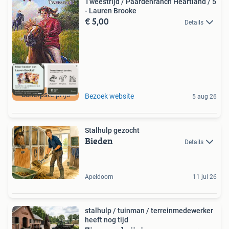
Tweestrijd / Paardenranch Heartland / 5
- Lauren Brooke
€ 5,00
Details
Scherpste prijs
Bezoek website
5 aug 26
Stalhulp gezocht
Bieden
Details
Apeldoorn
11 jul 26
stalhulp / tuinman / terreinmedewerker
heeft nog tijd