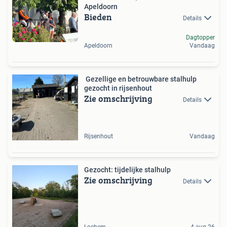
Apeldoorn
Bieden
Details
Dagtopper
Apeldoorn
Vandaag
️ Gezellige en betrouwbare stalhulp
gezocht in rijsenhout
Zie omschrijving
Details
Rijsenhout
Vandaag
Gezocht: tijdelijke stalhulp
Zie omschrijving
Details
Lochem
4 aug 26