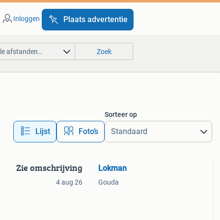
Inloggen
Plaats advertentie
lle afstanden…
Zoek
Sorteer op
Lijst
Foto’s
Zie omschrijving
Lokman
.
4 aug 26
Gouda