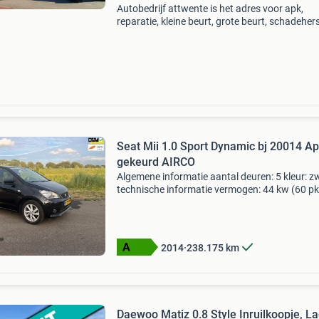
Autobedrijf attwente is het adres voor apk,
reparatie, kleine beurt, grote beurt, schadehers
winterbanden, diagnose en verkoop van
auto&#39;s in wierden. Ook uw koppeling of
distributieriem ve
Seat Mii 1.0 Sport Dynamic bj 20014 A
gekeurd AIRCO
Algemene informatie aantal deuren: 5 kleur: z
technische informatie vermogen: 44 kw (60 pk
transmissie: 5 versnellingen, handgeschakeld
bandenmaat: 175/65 r14 acceleratie (0-100): 
s topsnelh
2014
238.175
km
Daewoo Matiz 0.8 Style Inruilkoopje, L