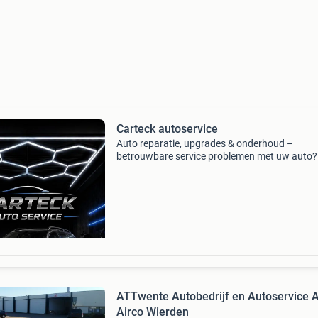
Carteck autoservice
Auto reparatie, upgrades & onderhoud –
betrouwbare service problemen met uw auto?
Reparatie nodig of uw auto laten upgraden? W
helpen u graag met zowel kleine als grote
werkzaamheden. Onze diens
ATTwente Autobedrijf en Autoservice 
Airco Wierden