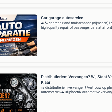
Gar garage autoservice
🚗🔧 car repair and maintenance (nijmegen) i 
high-quality repair of passenger cars at affor
prices lower than in regular service stations. I
the work: ✔️headlight polishing ✔ undercarria
Distributieriem Vervangen? Wij Staat V
Klaar!
🚗 distributieriem vervangen? Vertrouw op ph
automotive! 🚗 Bij phoenix automotive verva
wij distributieriemen en distributiekettingen va
automerken en modellen. Voorkom dure
motorschad