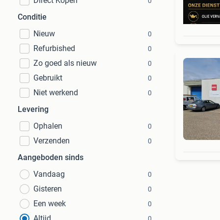
Direct Kopen
0
Conditie
Nieuw
0
Refurbished
0
Zo goed als nieuw
0
Gebruikt
0
Niet werkend
0
Levering
Ophalen
0
Verzenden
0
Aangeboden sinds
Vandaag
0
Gisteren
0
Een week
0
Altijd
0