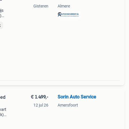
Gisteren
Almere
js
)
k
17,6
€ 1.499,-
Sorin Auto Service
oed
12 jul 26
Amersfoort
wart
pk)
9,1 s