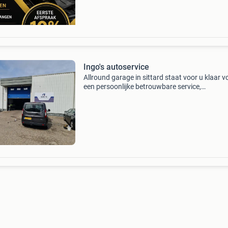
Ingo's autoservice
Allround garage in sittard staat voor u klaar v
een persoonlijke betrouwbare service,
voor reparatie, onderhoud en apk! Bel of
mail gerust voor advies of een afspraak! Kijk 
onze website: www