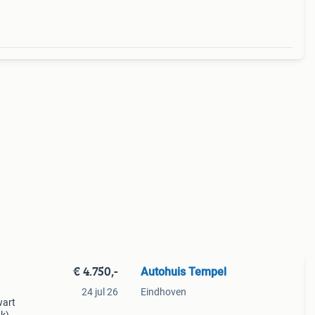
€ 4.750,-
Autohuis Tempel
24 jul 26
Eindhoven
wart