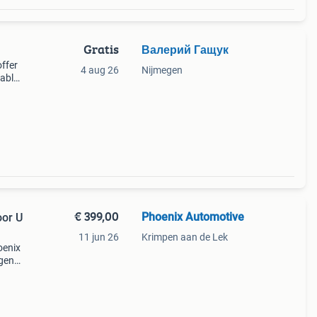
Gratis
Валерий Гащук
offer
4 aug 26
Nijmegen
dable
 do
€ 399,00
Phoenix Automotive
oor U
11 jun 26
Krimpen aan de Lek
oenix
ngen
n alle