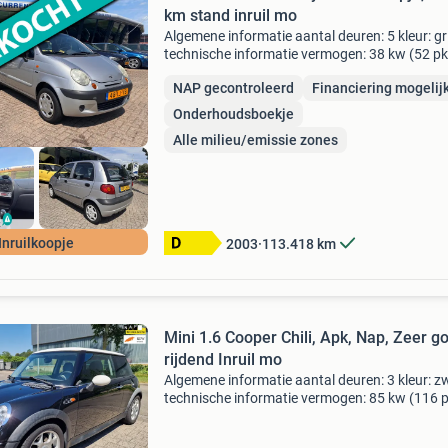
km stand inruil mo
Algemene informatie aantal deuren: 5 kleur: gri
technische informatie vermogen: 38 kw (52 pk
transmissie: 5 versnellingen, handgeschakeld
NAP gecontroleerd
Financiering mogelij
bandenmaat: 155/65 r13 acceleratie (0-100): 
s topsnelh
Onderhoudsboekje
Alle milieu/emissie zones
Inruilkoopje
2003
113.418
km
Mini 1.6 Cooper Chili, Apk, Nap, Zeer g
rijdend Inruil mo
Algemene informatie aantal deuren: 3 kleur: z
technische informatie vermogen: 85 kw (116 
transmissie: 5 versnellingen, handgeschakeld
bandenmaat: 195/55 r16 acceleratie (0-100): 