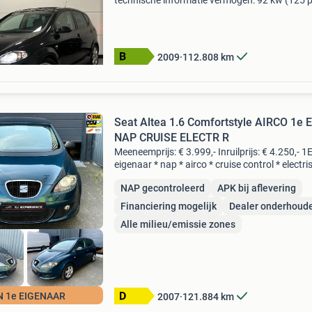
technische informatie vermogen: 92 kw (125 
transmissie: 6 versnellingen, handgeschakeld
bandenmaat: 205/55 r16 acceleratie (0-100): 
s topsnel
2009
112.808
km
Seat Altea 1.6 Comfortstyle AIRCO 1e 
NAP CRUISE ELECTR R
Meeneemprijs: € 3.999,- Inruilprijs: € 4.250,- 1
eigenaar * nap * airco * cruise control * electri
ramen * origineel nederlands algemene inform
NAP gecontroleerd
APK bij aflevering
aantal deuren: 5 kleur: blauw metalli
Financiering mogelijk
Dealer onderhoud
Alle milieu/emissie zones
N 1e EIGENAAR
2007
121.884
km