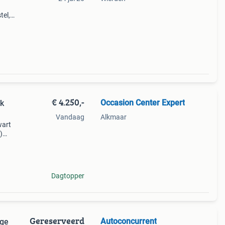
tel,
€ 4.250,-
Occasion Center Expert
pk
Vandaag
Alkmaar
wart
)
14,4
Dagtopper
Gereserveerd
Autoconcurrent
age