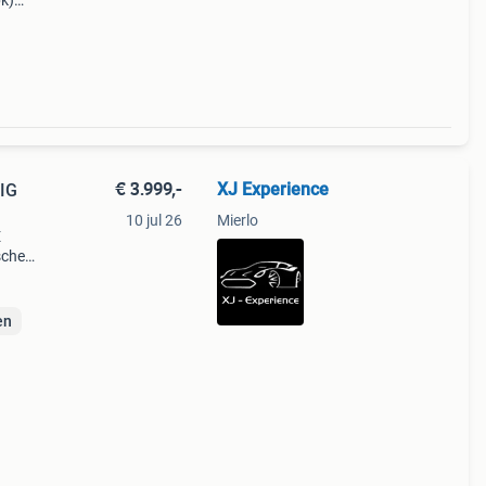
pk)
10,3
€ 3.999,-
XJ Experience
EIG
10 jul 26
Mierlo
E
sche
atie
en