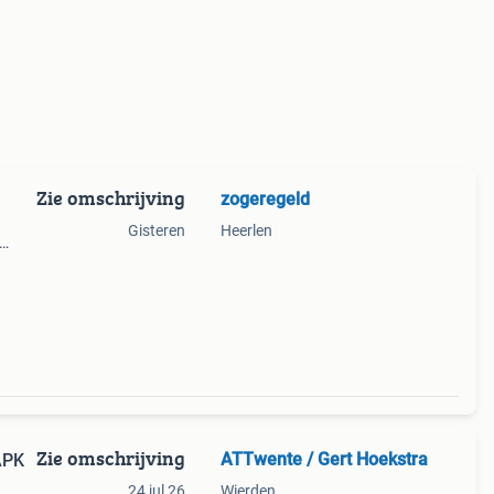
Zie omschrijving
zogeregeld
Gisteren
Heerlen
ij
Zie omschrijving
ATTwente / Gert Hoekstra
APK
24 jul 26
Wierden