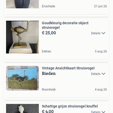
Enschede
21 jun 26
Goudkleurig decoratie object
struisvogel
€ 25,00
Details
Eethen
5 aug 26
Vintage Ansichtkaart Struisvogel
Bieden
Details
Noordwijk
4 aug 26
Schattige grijze struisvogel knuffel
€ 4,00
Details