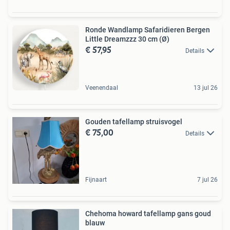
Ronde Wandlamp Safaridieren Bergen
Little Dreamzzz 30 cm (Ø)
€ 57,95
Details
Veenendaal
13 jul 26
Gouden tafellamp struisvogel
€ 75,00
Details
Fijnaart
7 jul 26
Chehoma howard tafellamp gans goud
blauw