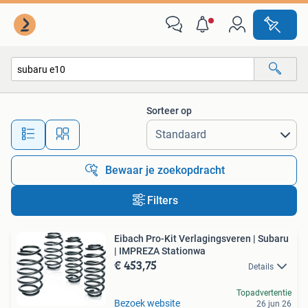
Alle categorieën…
Sorteer op
Alle afstanden…
Bewaar je zoekopdracht
Filters
Eibach Pro-Kit Verlagingsveren | Subaru
| IMPREZA Stationwa
€ 453,75
Details
Topadvertentie
Bezoek website
26 jun 26