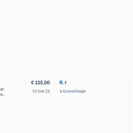
€ 125,00
R. r
bar
10 mei 26
's-Gravenhage
te
r100-
tu