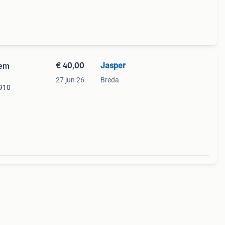
€ 40,00
Jasper
tem
27 jun 26
Breda
 910
 mm.
geen