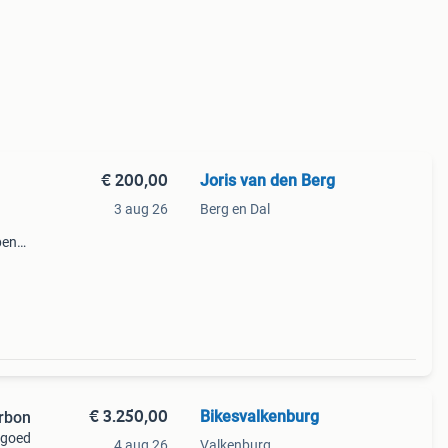
€ 200,00
Joris van den Berg
3 aug 26
Berg en Dal
pen
voerd
 74
€ 3.250,00
Bikesvalkenburg
 carbon
n goed
4 aug 26
Valkenburg