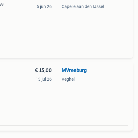
69
5 jun 26
Capelle aan den IJssel
€ 15,00
MVreeburg
13 jul 26
Veghel