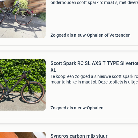
onderhouden scott spark rc maat s, met diver
hoogwaardige upgrades. De fiets is licht, stra
afgemonteerd en geschikt voor zowel xc als
marathong
Zo goed als nieuw
Ophalen of Verzenden
Scott Spark RC SL AXS T TYPE Silverto
XL
Te koop: een zo goed als nieuwe scott spark rc
mountainbike in maat xl. Deze topfiets is uitge
met de nieuwste sram axs t-type elektronisch
schakelgroep en de luxe syncros silverton sl wi
Zo goed als nieuw
Ophalen
Syncros carbon mtb stuur