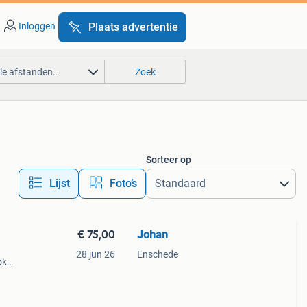
Inloggen
Plaats advertentie
lle afstanden…
Zoek
Sorteer op
Lijst
Foto’s
€ 75,00
Johan
28 jun 26
Enschede
ok