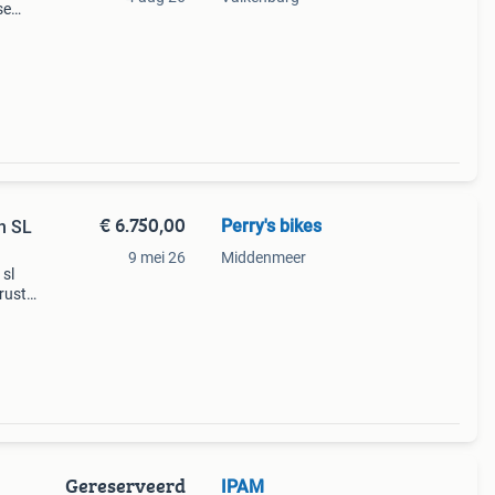
se
k
€ 6.750,00
Perry's bikes
n SL
9 mei 26
Middenmeer
 sl
rust
e
elen.
Gereserveerd
IPAM