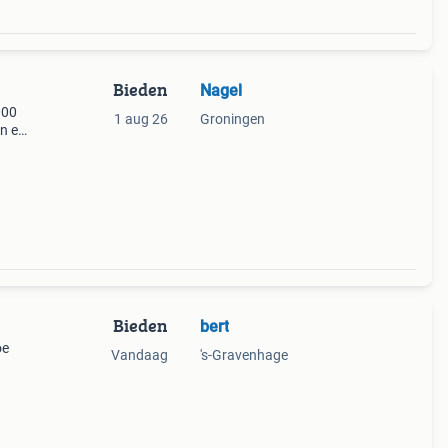
Bieden
Nagel
000
1 aug 26
Groningen
an een
bij.
Bieden
bert
oe
Vandaag
's-Gravenhage