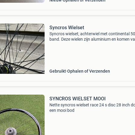
Nieuw
Ophalen of Verzenden
Syncros Wielset
Syncros wielset; achterwiel met continental 5
band. Deze wielen zijn aluminium en komen v
scott racefiets. Nog 2 nieuwe binnenbanden er
Gebruikt
Ophalen of Verzenden
SYNCROS WIELSET MOOI
Nette syncros wielset race 24 s disc 28 inch d
een mooi bod