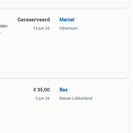
Gereserveerd
Marcel
10Mm
14 jun 26
Hilversum
€ 35,00
Bas
3 jun 26
Nieuw-Lekkerland