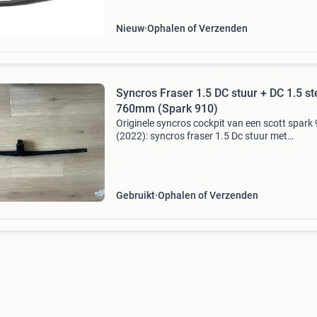
Nieuw
Ophalen of Verzenden
Syncros Fraser 1.5 DC stuur + DC 1.5 s
760mm (Spark 910)
Originele syncros cockpit van een scott spark
(2022): syncros fraser 1.5 Dc stuur met
bijbehorende syncros dc 1.5 Stuurpen van 60
Aluminium (7050/7075), dus geen carbon en 
geïntegreerde u
Gebruikt
Ophalen of Verzenden