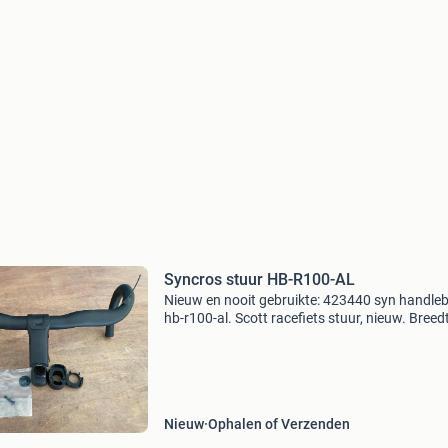
Syncros stuur HB-R100-AL
Nieuw en nooit gebruikte: 423440 syn handle
hb-r100-al. Scott racefiets stuur, nieuw. Breed
400mm (nieuwprijs 80€) 423441 syn stem st-
al lengte stuurpen 110mm (nieuwprijs 130€) s
Nieuw
Ophalen of Verzenden