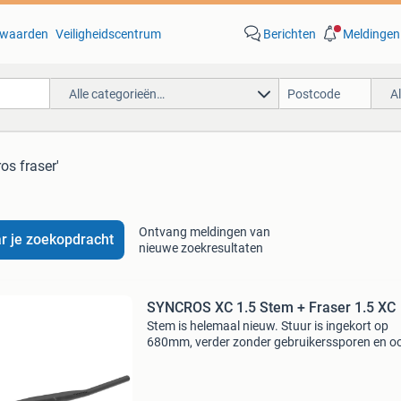
waarden
Veiligheidscentrum
Berichten
Meldingen
Alle categorieën…
A
os fraser'
Ontvang meldingen van
r je zoekopdracht
nieuwe zoekresultaten
SYNCROS XC 1.5 Stem + Fraser 1.5 XC
Stem is helemaal nieuw. Stuur is ingekort op
680mm, verder zonder gebruikerssporen en o
nieuw.