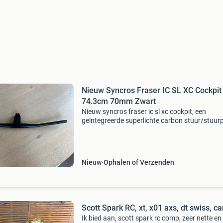
Nieuw Syncros Fraser IC SL XC Cockpit
74.3cm 70mm Zwart
Nieuw syncros fraser ic sl xc cockpit, een
geïntegreerde superlichte carbon stuur/stuur
combinatie. Perfect voor je scott spark, uitge
in mat zwart. Het stuur heeft een breedte van
cm en de
Nieuw
Ophalen of Verzenden
Scott Spark RC, xt, x01 axs, dt swiss,
Ik bied aan, scott spark rc comp, zeer nette e