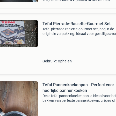
Zo goed als nieuw
Ophalen of Verzenden
Tefal Pierrade-Raclette-Gourmet Set
Tefal pierrade-raclette-gourmet set, nog in de
originele verpakking. Ideaal voor gezellige av
met vrienden of familie. De set bevat pannetje
anti-aanbaklaag die gemakkelijk schoon te m
Gebruikt
Ophalen
Tefal Pannenkoekenpan - Perfect voor
heerlijke pannenkoeken
Deze tefal pannenkoekenpan is ideaal voor he
bakken van perfecte pannenkoeken, crêpes of
wraps. De pan is voorzien van een antiaanba
en een thermo-spot indicator die aangeeft wa
de pan de o