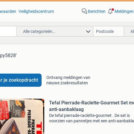
waarden
Veiligheidscentrum
Berichten
Meldingen
Alle categorieën…
A
l py5828'
Ontvang meldingen van
r je zoekopdracht
nieuwe zoekresultaten
Tefal Pierrade-Raclette-Gourmet Set m
anti-aanbaklaag
De tefal pierrade-raclette-gourmet . De set is
voorzien van pannetjes met een anti-aanbakla
waardoor het eten niet aanbakt en de pannetj
gemakkelijk schoon te maken zijn. De raclette