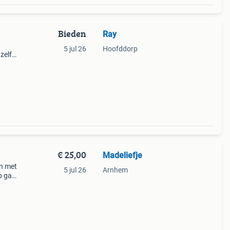
Bieden
Ray
5 jul 26
Hoofddorp
zelf
ken,
€ 25,00
Madeliefje
n met
5 jul 26
Arnhem
p gas
al