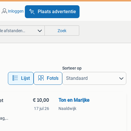
Inloggen
Plaats advertentie
lle afstanden…
Zoek
Sorteer op
Lijst
Foto’s
€ 10,00
Ton en Marijke
et
17 jul 26
Naaldwijk
ag,
es