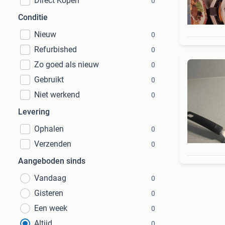
Direct Kopen
0
Conditie
Nieuw
0
Refurbished
0
Zo goed als nieuw
0
Gebruikt
0
Niet werkend
0
Levering
Ophalen
0
Verzenden
0
Aangeboden sinds
Vandaag
0
Gisteren
0
Een week
0
Altijd
0