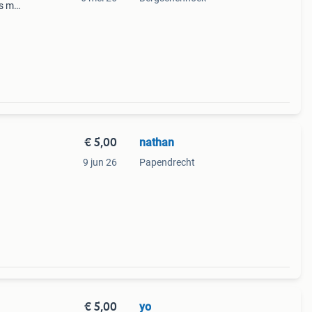
es met
grill-
€ 5,00
nathan
9 jun 26
Papendrecht
€ 5,00
yo