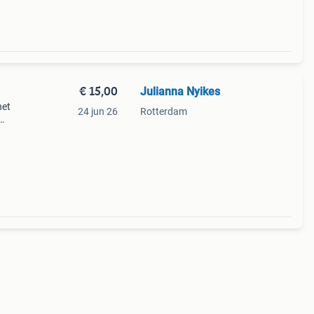
€ 15,00
Julianna Nyikes
het
24 jun 26
Rotterdam
mo-
eer