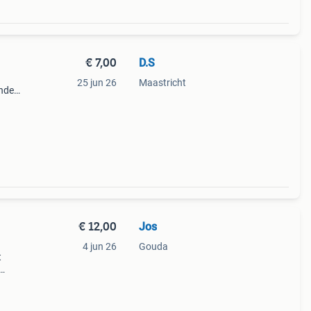
€ 7,00
D.S
25 jun 26
Maastricht
onden
s met
aken z
€ 12,00
Jos
4 jun 26
Gouda
t
klaag
nneer