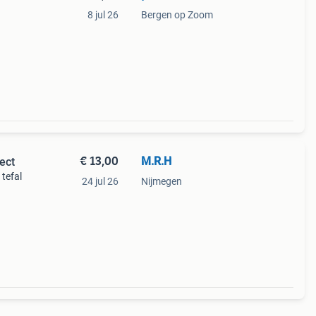
8 jul 26
Bergen op Zoom
€ 13,00
M.R.H
ect
tefal
24 jul 26
Nijmegen