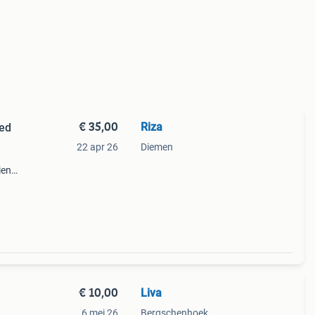
€ 35,00
Riza
oed
22 apr 26
Diemen
ien
€ 10,00
Liva
6 mei 26
Bergschenhoek