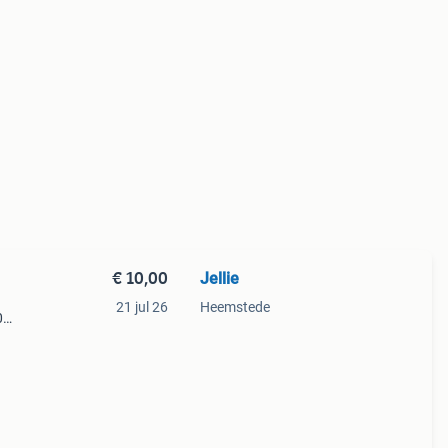
€ 10,00
Jellie
21 jul 26
Heemstede
0