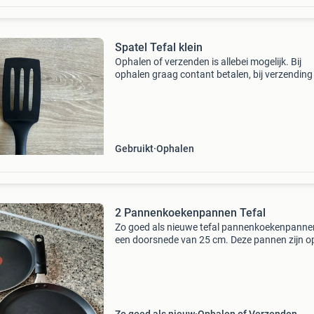
Spatel Tefal klein
Ophalen of verzenden is allebei mogelijk. Bij
ophalen graag contant betalen, bij verzending 
overmaken. Geen automatische betaalverzoe
bedankt!
Gebruikt
Ophalen
2 Pannenkoekenpannen Tefal
Zo goed als nieuwe tefal pannenkoekenpanne
een doorsnede van 25 cm. Deze pannen zijn o
gebruikt en verkeren in uitstekende staat. Idea
voor het bakken van heerlijke pannenkoeken.
Ophalen.