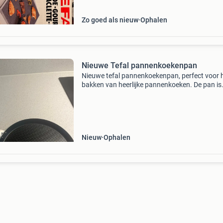
pannen zijn
Zo goed als nieuw
Ophalen
Nieuwe Tefal pannenkoekenpan
Nieuwe tefal pannenkoekenpan, perfect voor 
bakken van heerlijke pannenkoeken. De pan is
voorzien van een anti-aanbaklaag en de ther
spot technologie van tefal, die aangeeft wann
de pan de ide
Nieuw
Ophalen