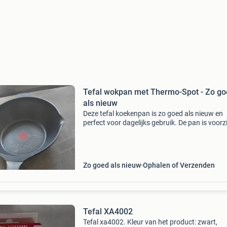
Tefal wokpan met Thermo-Spot - Zo g
als nieuw
Deze tefal koekenpan is zo goed als nieuw en
perfect voor dagelijks gebruik. De pan is voorz
van de bekende thermo-spot technologie die
aangeeft wanneer de pan de ideale
baktemperatuur heeft bereik
Zo goed als nieuw
Ophalen of Verzenden
Tefal XA4002
Tefal xa4002. Kleur van het product: zwart,