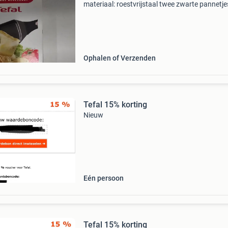
materiaal: roestvrijstaal twee zwarte pannetj
antiaanbaklaag. Ze zijn geschikt voor alle steen
en gourmetapparaten met vierkante of
rechthoekige
Ophalen of Verzenden
Tefal 15% korting
Nieuw
Eén persoon
Tefal 15% korting