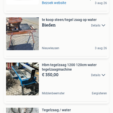
Bezoek website
3 aug 26
te koop steen/tegel zaag op water
Bieden
Details
Nieuwleusen
3 aug 26
Hbm tegelzaag 1200 120cm water
tegelzaagmachine
€ 350,00
Details
Middenbeemster
Eergisteren
Tegelzaag / water