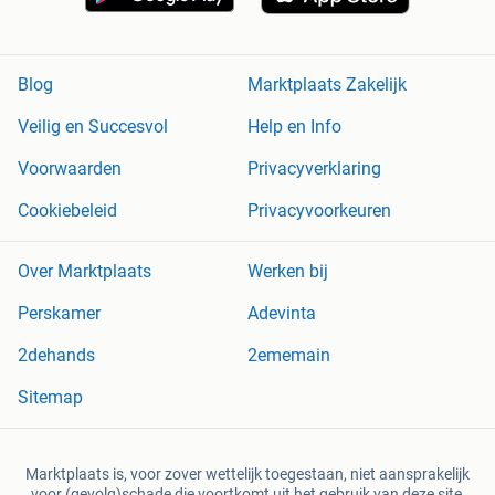
Blog
Marktplaats Zakelijk
Veilig en Succesvol
Help en Info
Voorwaarden
Privacyverklaring
Cookiebeleid
Privacyvoorkeuren
Over Marktplaats
Werken bij
Perskamer
Adevinta
2dehands
2ememain
Sitemap
Marktplaats is, voor zover wettelijk toegestaan, niet aansprakelijk
voor (gevolg)schade die voortkomt uit het gebruik van deze site,