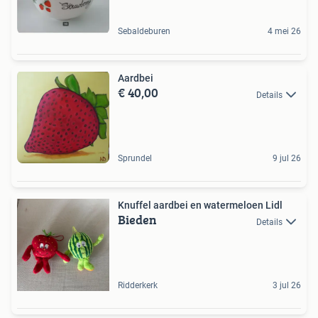
Sebaldeburen
4 mei 26
Aardbei
€ 40,00
Details
Sprundel
9 jul 26
Knuffel aardbei en watermeloen Lidl
Bieden
Details
Ridderkerk
3 jul 26