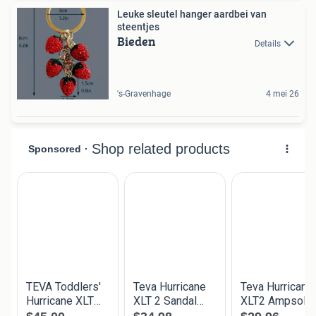
Leuke sleutel hanger aardbei van
steentjes
Bieden
Details
's-Gravenhage
4 mei 26