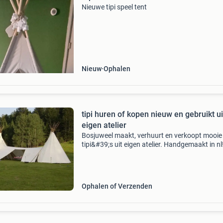
Nieuwe tipi speel tent
Nieuw
Ophalen
tipi huren of kopen nieuw en gebruikt ui
eigen atelier
Bosjuweel maakt, verhuurt en verkoopt mooie
tipi&#39;s uit eigen atelier. Handgemaakt in nl
Nieuw of gebruikt, groot of klein? Veel? Specia
ontwerpen? We maken en plaatsen ze waar je
wilt,
Ophalen of Verzenden