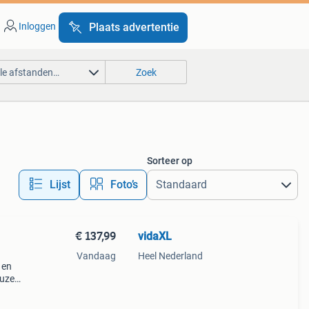
Inloggen
Plaats advertentie
lle afstanden…
Zoek
Sorteer op
Lijst
Foto’s
€ 137,99
vidaXL
Vandaag
Heel Nederland
 en
euze
p met
ct