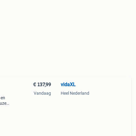
€ 137,99
vidaXL
Vandaag
Heel Nederland
 en
euze
p met
ct