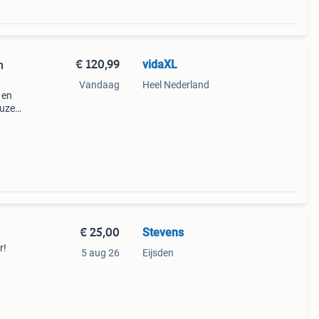
€ 120,99
vidaXL
n
Vandaag
Heel Nederland
 en
euze
p met
ct
€ 25,00
Stevens
r!
5 aug 26
Eijsden
e: 175
️