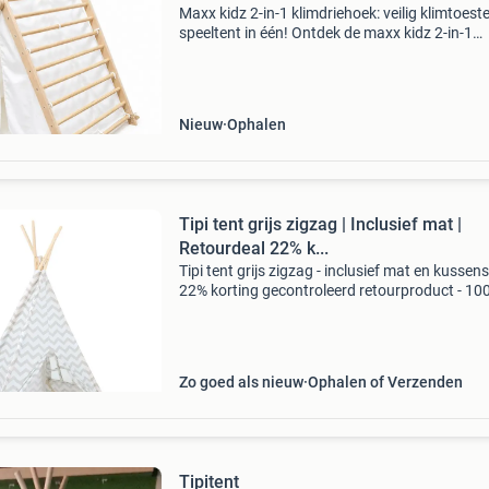
Maxx kidz 2-in-1 klimdriehoek: veilig klimtoeste
speeltent in één! Ontdek de maxx kidz 2-in-1
klimdriehoek, een veelzijdige toevoeging aan d
speelruimte van je kind die niet alleen uitdaagt
Nieuw
Ophalen
Tipi tent grijs zigzag | Inclusief mat |
Retourdeal 22% k...
Tipi tent grijs zigzag - inclusief mat en kussens
22% korting gecontroleerd retourproduct - 10
functioneel. Afmetingen: 120 x 120 x 160 cm
materiaal: hoogwaardig 175 g/m2 katoen fra
stevig gren
Zo goed als nieuw
Ophalen of Verzenden
Tipitent