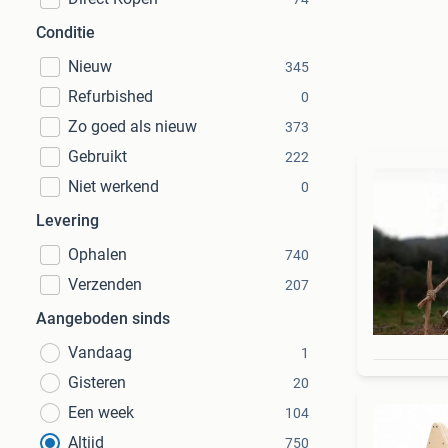
Conditie
Nieuw
345
Refurbished
0
Zo goed als nieuw
373
Gebruikt
222
Niet werkend
0
Levering
Ophalen
740
Verzenden
207
Aangeboden sinds
Vandaag
1
Gisteren
20
Een week
104
Altijd
750