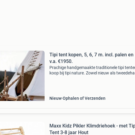
Tipi tent kopen, 5, 6, 7 m. incl. palen en 
v.a. €1950.
Prachige handgemaakte traditionele tipi tente
koop bij tipi nature. Zowel nieuw als tweedeh
Sinds 2012 produceren wij originele sioux tipi
tenten van hoogwaardige kwaliteit. Geimpreg
en
Nieuw
Ophalen of Verzenden
Maxx Kidz Pikler Klimdriehoek - met Tip
Tent 3-8 jaar Hout