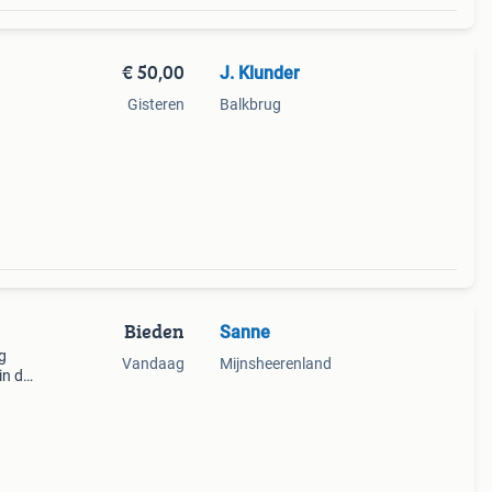
€ 50,00
J. Klunder
Gisteren
Balkbrug
Bieden
Sanne
ng
Vandaag
Mijnsheerenland
in de
 Zo
uur