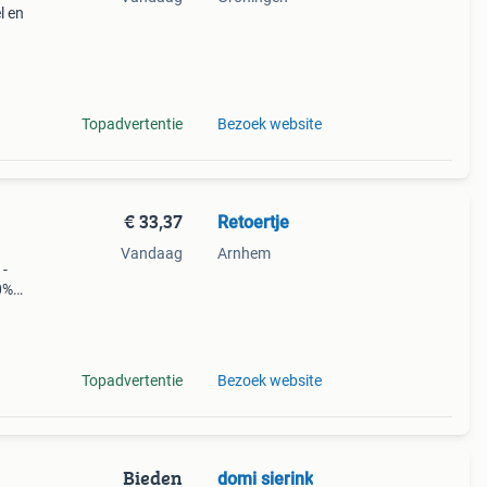
l en
e
 tot a
Topadvertentie
Bezoek website
€ 33,37
Retoertje
Vandaag
Arnhem
 -
0%
me:
Topadvertentie
Bezoek website
Bieden
domi sierink