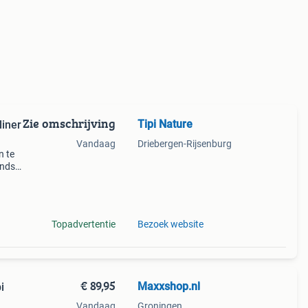
Zie omschrijving
Tipi Nature
liner
Vandaag
Driebergen-Rijsenburg
n te
ands.
neerd
Topadvertentie
Bezoek website
€ 89,95
Maxxshop.nl
i
Vandaag
Groningen