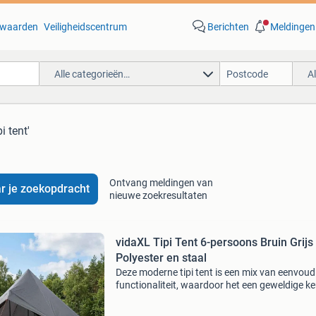
waarden
Veiligheidscentrum
Berichten
Meldingen
Alle categorieën…
A
pi tent'
Ontvang meldingen van
r je zoekopdracht
nieuwe zoekresultaten
vidaXL Tipi Tent 6-persoons Bruin Grijs
Polyester en staal
Deze moderne tipi tent is een mix van eenvoud
functionaliteit, waardoor het een geweldige k
is voor buitenavonturen. Het stijlvolle ontwer
strakke lijnen biedt een fijn onderkomen, perfe