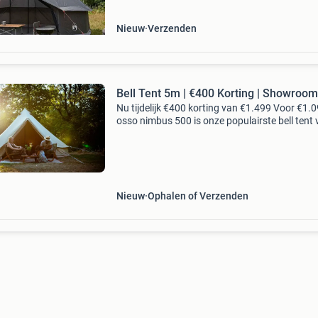
Nieuw
Verzenden
Bell Tent 5m | €400 Korting | Showroom
Nu tijdelijk €400 korting van €1.499 Voor €1.
osso nimbus 500 is onze populairste bell tent 
gezinnen. Dankzij het premium tc-320 ripstop
technisch katoen geniet je jarenlang
Nieuw
Ophalen of Verzenden