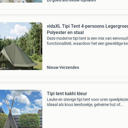
Zo goed als nieuw
Ophalen
vidaXL Tipi Tent 4-persoons Legergroe
Polyester en staal
Deze moderne tipi tent is een mix van eenvoud
functionaliteit, waardoor het een geweldige k
is voor buitenavonturen. Het stijlvolle ontwer
strakke lijnen biedt een fijn onderkomen, perfe
Nieuw
Verzenden
Tipi tent kakhi kleur
Leuke en stevige tipi tent voor uren speelplezie
Ideaal als knus leeshoekje, geheime hut of
speelhoek in de kinderkamer of tuin. ✔️ Hoogt
cm ✔️ stevig frame met mooie tipi-uitstraling ✔
neutr