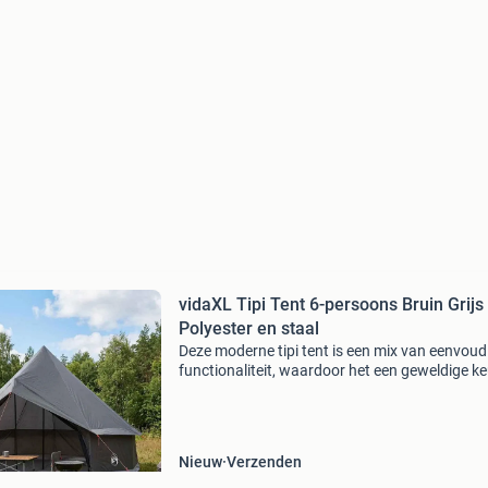
vidaXL Tipi Tent 6-persoons Bruin Grijs
Polyester en staal
Deze moderne tipi tent is een mix van eenvoud
functionaliteit, waardoor het een geweldige k
is voor buitenavonturen. Het stijlvolle ontwer
strakke lijnen biedt een fijn onderkomen, perfe
Nieuw
Verzenden