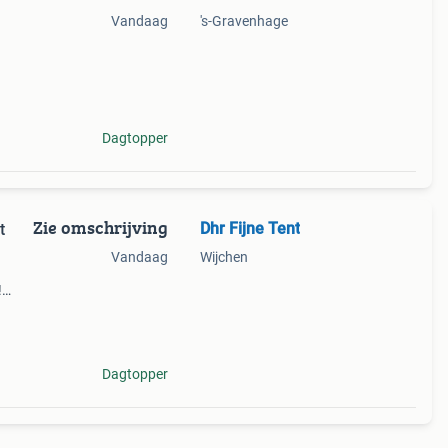
Vandaag
's-Gravenhage
Dagtopper
Zie omschrijving
Dhr Fijne Tent
t
Vandaag
Wijchen
!
le
 maar
Dagtopper