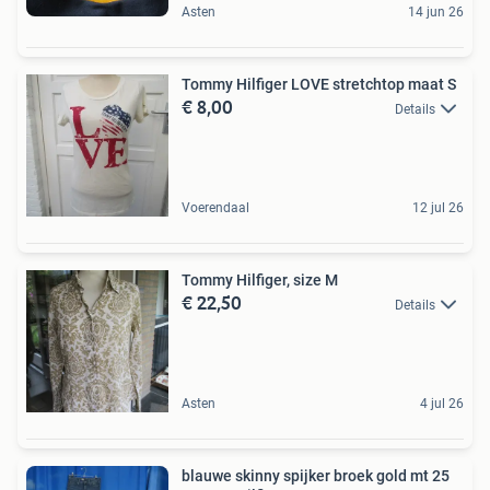
Asten
14 jun 26
Tommy Hilfiger LOVE stretchtop maat S
€ 8,00
Details
Voerendaal
12 jul 26
Tommy Hilfiger, size M
€ 22,50
Details
Asten
4 jul 26
blauwe skinny spijker broek gold mt 25