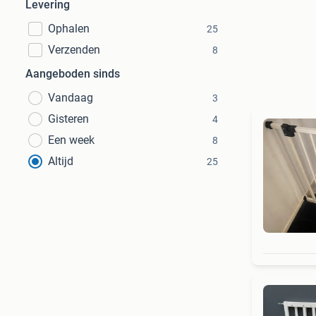
Levering
Ophalen
25
Verzenden
8
Aangeboden sinds
Vandaag
3
Gisteren
4
Een week
8
Altijd
25