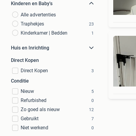
Kinderen en Baby's
Alle advertenties
Traphekjes
23
Kinderkamer | Bedden
1
Huis en Inrichting
Direct Kopen
Direct Kopen
3
Conditie
Nieuw
5
Refurbished
0
Zo goed als nieuw
12
Gebruikt
7
Niet werkend
0