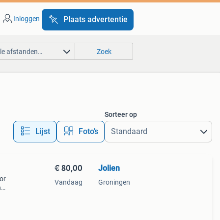
Inloggen
Plaats advertentie
lle afstanden…
Zoek
Sorteer op
Lijst
Foto’s
€ 80,00
Jolien
or
Vandaag
Groningen
n