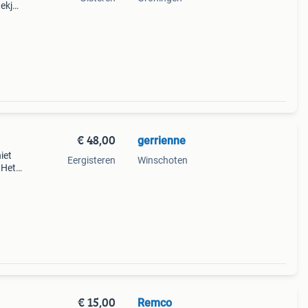
hekje
€ 48,00
gerrienne
iet
Eergisteren
Winschoten
 Het
ar tot
ge
€ 15,00
Remco