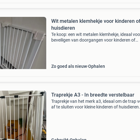
Wit metalen klemhekje voor kinderen o
huisdieren
Te koop: een wit metalen klemhekje, ideaal voo
beveiligen van doorgangen voor kinderen of
huisdieren. Het hekje is in goede staat en een
te monteren zonder boren. Perfect voor de tra
deur
Zo goed als nieuw
Ophalen
Traprekje A3 - In breedte verstelbaar
Traprekje van het merk a3, ideaal om de trap ve
af te sluiten voor kleine kinderen of huisdieren
hekje is in breedte verstelbaar, zie foto 3, waa
het geschikt is voor diverse openingen.