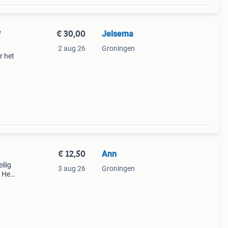
€ 30,00
Jelsema
f
2 aug 26
Groningen
r het
voudig
p,
€ 12,50
Ann
ilig
3 aug 26
Groningen
. Het
rdoor