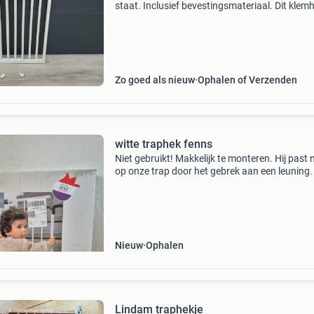
staat. Inclusief bevestingsmateriaal. Dit klem
is ideaal om de veiligheid van uw kind te
waarborgen bij trappen of deuropeningen.
Nieuwprijs 47
Zo goed als nieuw
Ophalen of Verzenden
witte traphek fenns
Niet gebruikt! Makkelijk te monteren. Hij past n
op onze trap door het gebrek aan een leuning.
is te laat om hem retour te sturen. Uitschuifba
116 cm kan ook opgehaald worden uit gronin
Nieuw
Ophalen
Lindam traphekje