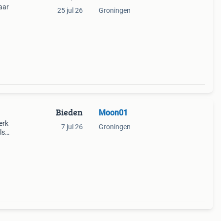
aar
25 jul 26
Groningen
Bieden
Moon01
erk
7 jul 26
Groningen
ls
en of
g te