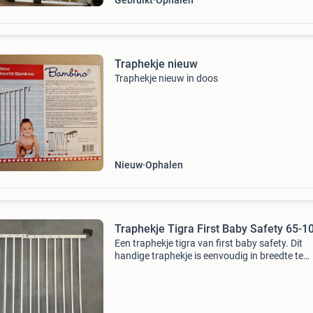
Gebruikt
Ophalen
Traphekje nieuw
Traphekje nieuw in doos
Nieuw
Ophalen
Traphekje Tigra First Baby Safety 65-
Een traphekje tigra van first baby safety. Dit
handige traphekje is eenvoudig in breedte te
veranderen en geschikt voor openingen van 
tot en met 102cm. Ideaal voor de veiligheid v
kind.