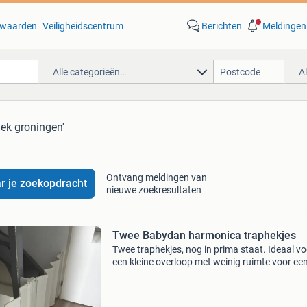
waarden
Veiligheidscentrum
Berichten
Meldingen
Alle categorieën…
A
hek groningen'
Ontvang meldingen van
r je zoekopdracht
nieuwe zoekresultaten
Twee Babydan harmonica traphekjes
Twee traphekjes, nog in prima staat. Ideaal vo
een kleine overloop met weinig ruimte voor ee
draaiend hekje. Breder te maken, doos met
tussenstukjes nog aanwezig. Zie voor meer
specificaties de sit