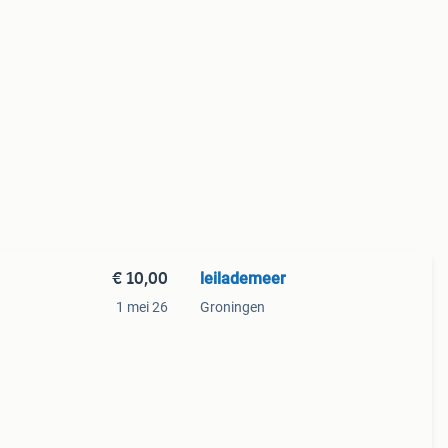
€ 10,00
leilademeer
1 mei 26
Groningen