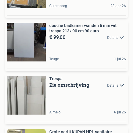
Culemborg
23 apr 26
douche badkamer wanden 6 mm wit
trespa 213x 90 cm 90 euro
€ 99,00
Details
Teuge
1 jul 26
Trespa
Zie omschrijving
Details
Almelo
6 jul 26
Grote partij KUPAN HPL sanitaire