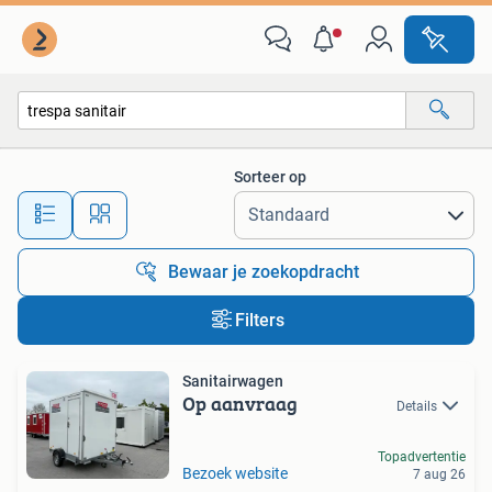
Alle categorieën…
Sorteer op
Alle afstanden…
Bewaar je zoekopdracht
Filters
Sanitairwagen
Op aanvraag
Details
Topadvertentie
Bezoek website
7 aug 26