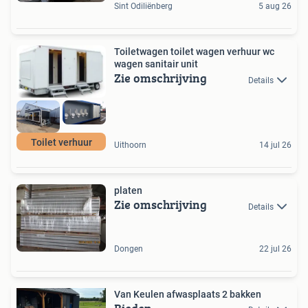
Sint Odiliënberg
5 aug 26
Toiletwagen toilet wagen verhuur wc
wagen sanitair unit
Zie omschrijving
Details
Toilet verhuur
Uithoorn
14 jul 26
platen
Zie omschrijving
Details
Dongen
22 jul 26
Van Keulen afwasplaats 2 bakken