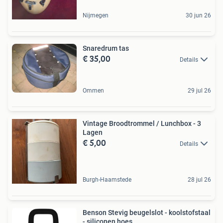
Nijmegen
30 jun 26
Snaredrum tas
€ 35,00
Details
Ommen
29 jul 26
Vintage Broodtrommel / Lunchbox - 3
Lagen
€ 5,00
Details
Burgh-Haamstede
28 jul 26
Benson Stevig beugelslot - koolstofstaal
- siliconen hoes...