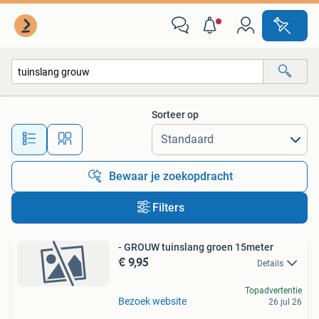
Alle categorieën…
Sorteer op
Alle afstanden…
Bewaar je zoekopdracht
Filters
- GROUW tuinslang groen 15meter
€ 9,95
Details
Topadvertentie
Bezoek website
26 jul 26